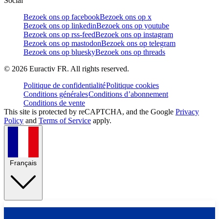
Social
Bezoek ons op facebook
Bezoek ons op x
Bezoek ons op linkedin
Bezoek ons op youtube
Bezoek ons op rss-feed
Bezoek ons op instagram
Bezoek ons op mastodon
Bezoek ons op telegram
Bezoek ons op bluesky
Bezoek ons op threads
©
2026
Euractiv FR. All rights reserved.
Politique de confidentialité
Politique cookies
Conditions générales
Conditions d’abonnement
Conditions de vente
This site is protected by reCAPTCHA, and the Google
Privacy
Policy
and
Terms of Service
apply.
Français