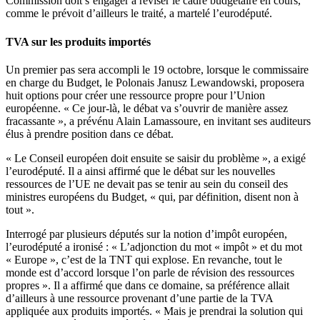
Commission doit s’engager à réviser le cadre budgétaire en cours,
comme le prévoit d’ailleurs le traité, a martelé l’eurodéputé.
TVA sur les produits importés
Un premier pas sera accompli le 19 octobre, lorsque le commissaire
en charge du Budget, le Polonais Janusz Lewandowski, proposera
huit options pour créer une ressource propre pour l’Union
européenne. « Ce jour-là, le débat va s’ouvrir de manière assez
fracassante », a prévénu Alain Lamassoure, en invitant ses auditeurs
élus à prendre position dans ce débat.
« Le Conseil européen doit ensuite se saisir du problème », a exigé
l’eurodéputé. Il a ainsi affirmé que le débat sur les nouvelles
ressources de l’UE ne devait pas se tenir au sein du conseil des
ministres européens du Budget, « qui, par définition, disent non à
tout ».
Interrogé par plusieurs députés sur la notion d’impôt européen,
l’eurodéputé a ironisé : « L’adjonction du mot « impôt » et du mot
« Europe », c’est de la TNT qui explose. En revanche, tout le
monde est d’accord lorsque l’on parle de révision des ressources
propres ». Il a affirmé que dans ce domaine, sa préférence allait
d’ailleurs à une ressource provenant d’une partie de la TVA
appliquée aux produits importés. « Mais je prendrai la solution qui