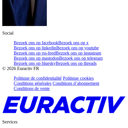
Social
Bezoek ons op facebook
Bezoek ons op x
Bezoek ons op linkedin
Bezoek ons op youtube
Bezoek ons op rss-feed
Bezoek ons op instagram
Bezoek ons op mastodon
Bezoek ons op telegram
Bezoek ons op bluesky
Bezoek ons op threads
©
2026
Euractiv FR
Politique de confidentialité
Politique cookies
Conditions générales
Conditions d’abonnement
Conditions de vente
Services