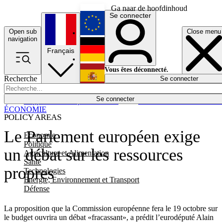
Ga naar de hoofdinhoud
Se connecter
Open sub
Close menu
English
navigation
Français
Deutsch
Vous êtes déconnecté.
Recherche
Se connecter
Español
Lumières éteintes
Se connecter
Rapporteur
Politique
Économie
Newsletters
Evénements
Em
ÉCONOMIE
POLICY AREAS
Le Parlement européen exige
Economie
Politique
un débat sur les ressources
Agriculture et Alimentation
Santé
propres
Technologies
Energie, Environnement et Transport
Défense
La proposition que la Commission européenne fera le 19 octobre sur
le budget ouvrira un débat «fracassant», a prédit l’eurodéputé Alain