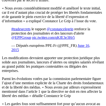
couvertes par le secret d’affaire.
« Nous avons considérablement modifié et amélioré le texte initial,
car il est d’autant plus crucial de protéger les libertés fondamentales
et de garantir le plein exercice de la liberté d’expression et
d’information » a expliqué Constance Le Grip à l’issue du vote.
#tradesecrets
le rapport
@constancelegrip
renforce la
protection des journalistes et des lanceurs d'alerte
@EPPGroup
pic.twitter.com/qKfE3e3Hr5
— Députés européens PPE-Fr (@PPE_FR)
June 16,
2015
Les modifications devraient apporter une protection juridique plus
solide aux journalistes, lanceurs d’alertes ou simples salariés révélant
au grand public les pratiques contestables ou illégales des
entreprises.
Parmi les évolutions votées par la commission parlementaire figure
l’ajout d’une mention explicite de la Charte des droits fondamentaux
et de la liberté des médias. « Nous avons par ailleurs expressément
mentionné dans l’article 1 que la directive ne doit en rien affecter la
liberté des médias » détaille Constance le Grip
« Les gardes fous sont suffisamment fort pour qu’aucun avocat au