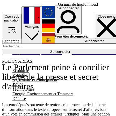
Ga naar de hoofdinhoud
Se connecter
Open sub
Close menu
English
navigation
Français
Deutsch
Vous êtes déconnecté.
Recherche
Se connecter
Español
Lumières éteintes
Se connecter
Rapporteur
Politique
Économie
Newsletters
Evénements
Em
POLICY AREAS
Le Parlement peine à concilier
Economie
liberté de la presse et secret
Politique
Agriculture et Alimentation
d'affaires
Santé
Technologies
Energie, Environnement et Transport
Défense
Les eurodéputés ont tenté de renforcer la protection de la liberté
d’information dans le texte européen sur le secret d’affaires, lors
d’un vote en commission des affaires juridiques. Mais une pétition