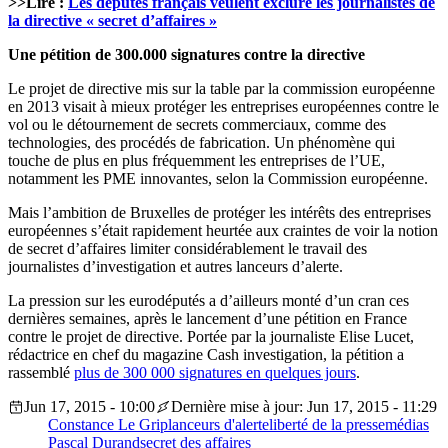
>>Lire :
Les députés français veulent exclure les journalistes de
la directive « secret d’affaires »
Une pétition de 300.000 signatures contre la directive
Le projet de directive mis sur la table par la commission européenne
en 2013 visait à mieux protéger les entreprises européennes contre le
vol ou le détournement de secrets commerciaux, comme des
technologies, des procédés de fabrication. Un phénomène qui
touche de plus en plus fréquemment les entreprises de l’UE,
notamment les PME innovantes, selon la Commission européenne.
Mais l’ambition de Bruxelles de protéger les intérêts des entreprises
européennes s’était rapidement heurtée aux craintes de voir la notion
de secret d’affaires limiter considérablement le travail des
journalistes d’investigation et autres lanceurs d’alerte.
La pression sur les eurodéputés a d’ailleurs monté d’un cran ces
dernières semaines, après le lancement d’une pétition en France
contre le projet de directive. Portée par la journaliste Elise Lucet,
rédactrice en chef du magazine Cash investigation, la pétition a
rassemblé
plus de 300 000 signatures en quelques jours
.
Jun 17, 2015 - 10:00
Dernière mise à jour: Jun 17, 2015 - 11:29
Constance Le Grip
lanceurs d'alerte
liberté de la presse
médias
Pascal Durand
secret des affaires