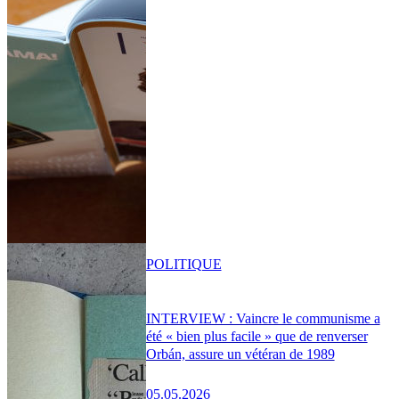
POLITIQUE
INTERVIEW : Vaincre le communisme a
été « bien plus facile » que de renverser
Orbán, assure un vétéran de 1989
05.05.2026