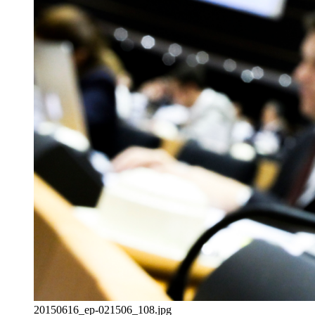
20150616_ep-021506_108.jpg