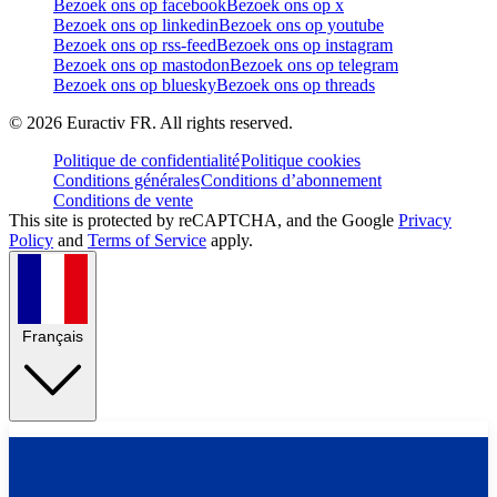
Bezoek ons op facebook
Bezoek ons op x
Bezoek ons op linkedin
Bezoek ons op youtube
Bezoek ons op rss-feed
Bezoek ons op instagram
Bezoek ons op mastodon
Bezoek ons op telegram
Bezoek ons op bluesky
Bezoek ons op threads
©
2026
Euractiv FR. All rights reserved.
Politique de confidentialité
Politique cookies
Conditions générales
Conditions d’abonnement
Conditions de vente
This site is protected by reCAPTCHA, and the Google
Privacy
Policy
and
Terms of Service
apply.
Français