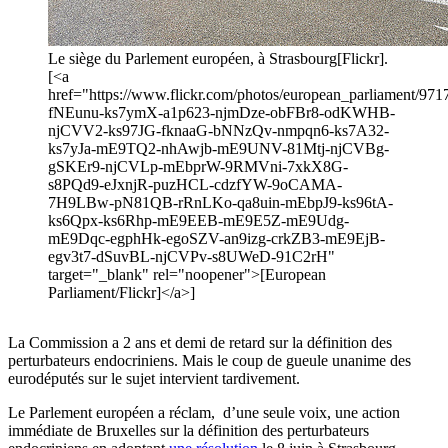
Le siège du Parlement européen, à Strasbourg[Flickr].
[<a
href="https://www.flickr.com/photos/european_parliament/9717
fNEunu-ks7ymX-a1p623-njmDze-obFBr8-odKWHB-
njCVV2-ks97JG-fknaaG-bNNzQv-nmpqn6-ks7A32-
ks7yJa-mE9TQ2-nhAwjb-mE9UNV-81Mtj-njCVBg-
gSKEr9-njCVLp-mEbprW-9RMVni-7xkX8G-
s8PQd9-eJxnjR-puzHCL-cdzfYW-9oCAMA-
7H9LBw-pN81QB-rRnLKo-qa8uin-mEbpJ9-ks96tA-
ks6Qpx-ks6Rhp-mE9EEB-mE9E5Z-mE9Udg-
mE9Dqc-egphHk-egoSZV-an9izg-crkZB3-mE9EjB-
egv3t7-dSuvBL-njCVPv-s8UWeD-91C2rH"
target="_blank" rel="noopener">[European
Parliament/Flickr]</a>]
La Commission a 2 ans et demi de retard sur la définition des
perturbateurs endocriniens. Mais le coup de gueule unanime des
eurodéputés sur le sujet intervient tardivement.
Le Parlement européen a réclam, d’une seule voix, une action
immédiate de Bruxelles sur la définition des perturbateurs