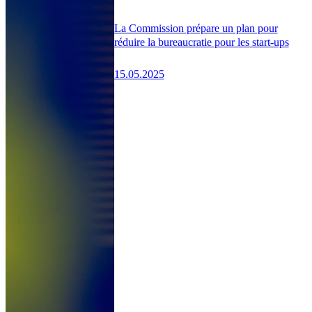
La Commission prépare un plan pour
réduire la bureaucratie pour les start-ups
15.05.2025