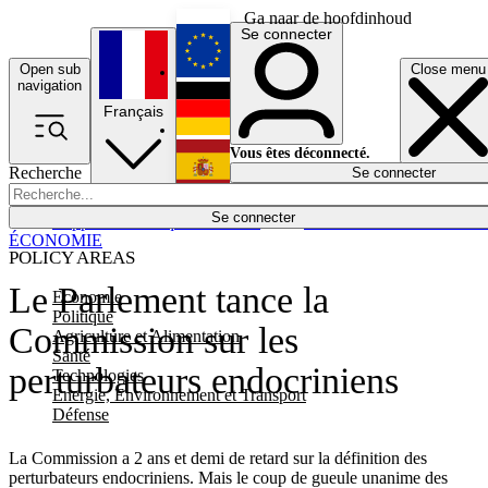
Ga naar de hoofdinhoud
Se connecter
Open sub
Close menu
English
navigation
Français
Deutsch
Vous êtes déconnecté.
Recherche
Se connecter
Español
Lumières éteintes
Se connecter
Rapporteur
Politique
Économie
Newsletters
Evénements
Em
ÉCONOMIE
POLICY AREAS
Le Parlement tance la
Economie
Politique
Commission sur les
Agriculture et Alimentation
Santé
perturbateurs endocriniens
Technologies
Energie, Environnement et Transport
Défense
La Commission a 2 ans et demi de retard sur la définition des
perturbateurs endocriniens. Mais le coup de gueule unanime des