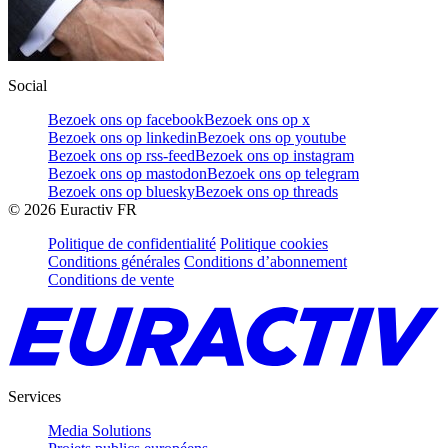
Social
Bezoek ons op facebook
Bezoek ons op x
Bezoek ons op linkedin
Bezoek ons op youtube
Bezoek ons op rss-feed
Bezoek ons op instagram
Bezoek ons op mastodon
Bezoek ons op telegram
Bezoek ons op bluesky
Bezoek ons op threads
©
2026
Euractiv FR
Politique de confidentialité
Politique cookies
Conditions générales
Conditions d’abonnement
Conditions de vente
Services
Media Solutions