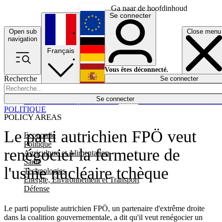
Ga naar de hoofdinhoud
Se connecter
Open sub
Close menu
English
navigation
Français
Deutsch
Vous êtes déconnecté.
Recherche
Se connecter
Español
Lumières éteintes
Se connecter
Rapporteur
Politique
Économie
Newsletters
Evénements
Em
POLITIQUE
POLICY AREAS
Le parti autrichien FPÖ veut
Economie
Politique
renégocier la fermeture de
Agriculture et Alimentation
Santé
l'usine nucléaire tchèque
Technologies
Energie, Environnement et Transport
Défense
Le parti populiste autrichien FPÖ, un partenaire d'extrême droite
dans la coalition gouvernementale, a dit qu'il veut renégocier un