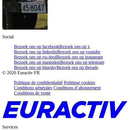
Social
Bezoek ons op facebook
Bezoek ons op x
Bezoek ons op linkedin
Bezoek ons op youtube
Bezoek ons op rss-feed
Bezoek ons op instagram
Bezoek ons op mastodon
Bezoek ons op telegram
Bezoek ons op bluesky
Bezoek ons op threads
©
2026
Euractiv FR
Politique de confidentialité
Politique cookies
Conditions générales
Conditions d’abonnement
Conditions de vente
Services