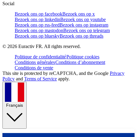
Social
Bezoek ons op facebook
Bezoek ons op x
Bezoek ons op linkedin
Bezoek ons op youtube
Bezoek ons op rss-feed
Bezoek ons op instagram
Bezoek ons op mastodon
Bezoek ons op telegram
Bezoek ons op bluesky
Bezoek ons op threads
©
2026
Euractiv FR. All rights reserved.
Politique de confidentialité
Politique cookies
Conditions générales
Conditions d’abonnement
Conditions de vente
This site is protected by reCAPTCHA, and the Google
Privacy
Policy
and
Terms of Service
apply.
Français