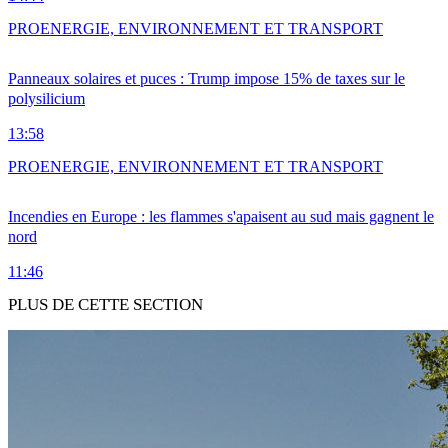
PRO
ENERGIE, ENVIRONNEMENT ET TRANSPORT
Panneaux solaires et puces : Trump impose 15% de taxes sur le
polysilicium
13:58
PRO
ENERGIE, ENVIRONNEMENT ET TRANSPORT
Incendies en Europe : les flammes s'apaisent au sud mais gagnent le
nord
11:46
PLUS DE CETTE SECTION