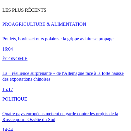
LES PLUS RÉCENTS
PRO
AGRICULTURE & ALIMENTATION
Poulets, bovins et ours polaires : la grippe aviaire se propage
16:04
ÉCONOMIE
La « résilience surprenante » de l'Allemagne face à la forte hausse
des exportations chinoises
15:17
POLITIQUE
Quatre pays européens mettent en garde contre les projets de la
Russie pour l'Ossétie du Sud
14:44