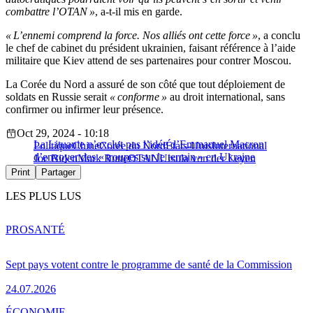
combattre l’OTAN »
, a-t-il mis en garde.
« L’ennemi comprend la force. Nos alliés ont cette force »
, a conclu
le chef de cabinet du président ukrainien, faisant référence à l’aide
militaire que Kiev attend de ses partenaires pour contrer Moscou.
La Corée du Nord a assuré de son côté que tout déploiement de
soldats en Russie serait
« conforme »
au droit international, sans
confirmer ou infirmer leur présence.
Oct 29, 2024 - 10:18
La Lituanie n’exclut pas l’idée d’Emmanuel Macron
Politique
Chine
Corée du Nord
États-Unis
International
d’envoyer des « troupes sur le terrain » en Ukraine
Joe Biden
Mark Rutte
OTAN
Ursula von der Leyen
Print
Partager
LES PLUS LUS
PRO
SANTÉ
Sept pays votent contre le programme de santé de la Commission
24.07.2026
ÉCONOMIE