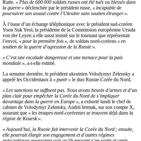
Rutte.
« Plus de 600 000 soldats russes ont été tués ou blessés dans
la guerre »
déclenchée par le président russe,
« incapable de
poursuivre son assaut contre l’Ukraine sans soutien étranger »
.
À l’issue d’un échange téléphonique avec le président sud-coréen
Yoon Suk Yeol, la présidente de la Commission européenne Ursula
von der Leyen a elle aussi insisté sur le tournant que représentait
l’envoi,
« pour la première fois »
, de soldats nord-coréens
« en
soutien de la guerre d’agression de la Russie »
.
« C’est une escalade dangereuse et une menace pour la paix
mondiale »
, a-t-elle estimé.
La semaine dernière, le président ukrainien Volodymyr Zelensky a
appelé les Occidentaux à
« punir »
le duo Russie-Corée du Nord.
« Les sanctions ne suffisent pas. Nous avons besoin d’armes et d’un
plan clair pour empêcher la Corée du Nord de s’impliquer
davantage dans la guerre en Europe »
, a exhorté lundi le chef de
cabinet de Volodymyr Zelensky, Andriï Iermak, sur son compte X,
assurant que
« les troupes nord-coréennes se trouvent déjà dans la
région de Koursk »
.
« Aujourd’hui, la Russie fait intervenir la Corée du Nord ; ensuite,
elle pourrait élargir son engagement et d’autres régimes
autocratiques pourraient voir qu’ils peuvent s’en sortir et venir