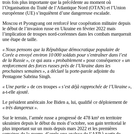
trois fois plus importante que la précédente au moment où
l’Organisation du Traité de l’Atlantique Nord (OTAN) et l’Union
européenne (UE) s’inquiètent d’une dangereuse escalade.
Moscou et Pyongyang ont renforcé leur coopération militaire depuis
le début de l’invasion russe en Ukraine en février 2022 mais
l’implication de troupes nord-coréennes dans les combats marquerait
une étape de taille.
« Nous pensons que la République démocratique populaire de
Corée a envoyé environ 10 000 soldats pour s’entraîner dans l’est
de la Russie »
, ce qui aura
« probablement »
pour conséquence
« un
renforcement des forces russes près de l’Ukraine dans les
prochaines semaines »
, a déclaré la porte-parole adjointe du
Pentagone Sabrina Singh.
« Une partie »
de ces troupes
« s’est déjà rapprochée de l’Ukraine »
,
a-t-elle ajouté.
Le président américain Joe Biden a, lui, qualifié ce déploiement de
« très dangereux »
.
Sur le terrain, l’armée russe a progressé de 478 km³ en territoire
ukrainien depuis le début du mois d’octobre, son gain territorial le
plus important sur un mois depuis mars 2022 et les premières
semaines de la guerre, d’après une analyse de l’AFP à partir de