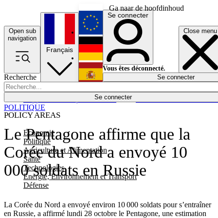
Ga naar de hoofdinhoud
Se connecter
Open sub
Close menu
English
navigation
Français
Deutsch
Vous êtes déconnecté.
Recherche
Se connecter
Español
Lumières éteintes
Se connecter
Rapporteur
Politique
Économie
Newsletters
Evénements
Em
POLITIQUE
POLICY AREAS
Le Pentagone affirme que la
Economie
Politique
Corée du Nord a envoyé 10
Agriculture et Alimentation
Santé
000 soldats en Russie
Technologies
Energie, Environnement et Transport
Défense
La Corée du Nord a envoyé environ 10 000 soldats pour s’entraîner
en Russie, a affirmé lundi 28 octobre le Pentagone, une estimation