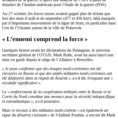
données de l’Institut américain pour l’étude de la guerre (ISW).
Au 27 octobre, les forces russes avaient gagné plus de terrain que
lors des mois d’août et de septembre (477 et 459 km³), déjà marqués
par d’importants mouvements de la ligne de front, en particulier dans
l’est de l’Ukraine autour de la ville de Pokrovsk.
« L’ennemi comprend la force »
Quelques heures avant les déclarations du Pentagone, le nouveau
secrétaire général de l’OTAN, Mark Rutte, avait lui aussi lancé une
mise en garde depuis le siège de l’Alliance à Bruxelles.
« Je peux confirmer que des troupes nord-coréennes ont été
envoyées en Russie et que des unités militaires nord-coréennes ont
été déployées dans la région de Koursk »
, a-t-il dit, évoquant une
«
escalade significative »
.
Le
« renforcement de la coopération militaire entre la Russie et la
Corée du Nord constitue une menace pour la sécurité indopacifique
et euroatlantique »
, a-t-il poursuivi.
Mais ce recours à des militaires nord-coréens
« est également un
signe du désarroi croissant »
de Vladimir Poutine, a encore dit Mark