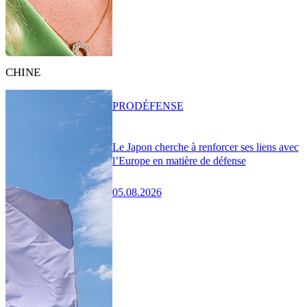
CHINE
PRO
DÉFENSE
Le Japon cherche à renforcer ses liens avec
l’Europe en matière de défense
05.08.2026