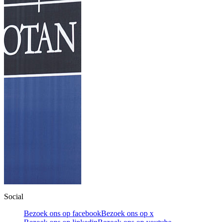
Social
Bezoek ons op facebook
Bezoek ons op x