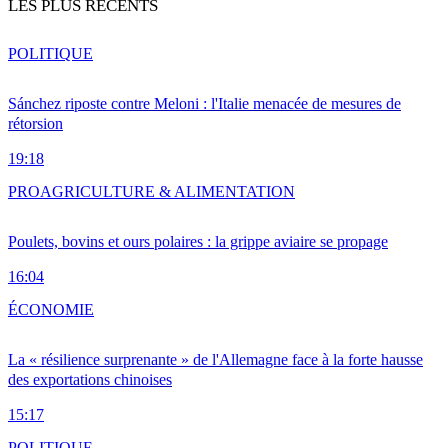
LES PLUS RÉCENTS
POLITIQUE
Sánchez riposte contre Meloni : l'Italie menacée de mesures de
rétorsion
19:18
PRO
AGRICULTURE & ALIMENTATION
Poulets, bovins et ours polaires : la grippe aviaire se propage
16:04
ÉCONOMIE
La « résilience surprenante » de l'Allemagne face à la forte hausse
des exportations chinoises
15:17
POLITIQUE