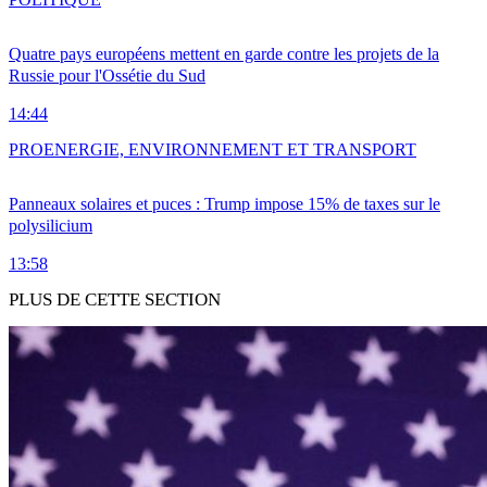
Quatre pays européens mettent en garde contre les projets de la
Russie pour l'Ossétie du Sud
14:44
PRO
ENERGIE, ENVIRONNEMENT ET TRANSPORT
Panneaux solaires et puces : Trump impose 15% de taxes sur le
polysilicium
13:58
PLUS DE CETTE SECTION