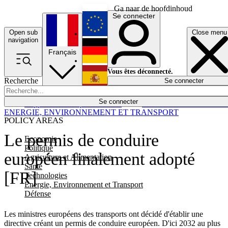
Ga naar de hoofdinhoud
Se connecter
Open sub
Close menu
English
navigation
Français
Deutsch
Vous êtes déconnecté.
Recherche
Se connecter
Español
Lumières éteintes
Se connecter
Rapporteur
Politique
Économie
Newsletters
Evénements
Em
ENERGIE, ENVIRONNEMENT ET TRANSPORT
POLICY AREAS
Le permis de conduire
Economie
Politique
européen finalement adopté
Agriculture et Alimentation
Santé
[FR]
Technologies
Energie, Environnement et Transport
Défense
Les ministres européens des transports ont décidé d'établir une
directive créant un permis de conduire européen. D'ici 2032 au plus