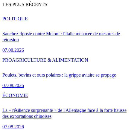
LES PLUS RÉCENTS
POLITIQUE
Sánchez riposte contre Meloni : l'Italie menacée de mesures de
rétorsion
07.08.2026
PRO
AGRICULTURE & ALIMENTATION
Poulets, bovins et ours polaires : la grippe aviaire se propage
07.08.2026
ÉCONOMIE
La « résilience surprenante » de l'Allemagne face à la forte hausse
des exportations chinoises
07.08.2026