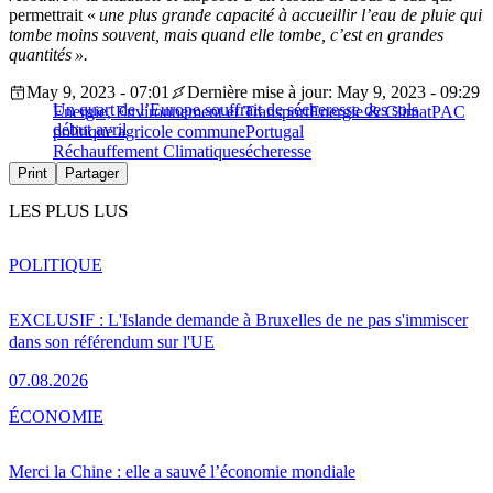
permettrait «
une plus grande capacité à accueillir l’eau de pluie qui
tombe moins souvent, mais quand elle tombe, c’est en grandes
quantités ».
May 9, 2023 - 07:01
Dernière mise à jour: May 9, 2023 - 09:29
Un quart de l’Europe souffrait de sécheresse des sols
Energie, Environnement et Transport
Energie & Climat
PAC
début avril
politique agricole commune
Portugal
Réchauffement Climatique
sécheresse
Print
Partager
LES PLUS LUS
POLITIQUE
EXCLUSIF : L'Islande demande à Bruxelles de ne pas s'immiscer
dans son référendum sur l'UE
07.08.2026
ÉCONOMIE
Merci la Chine : elle a sauvé l’économie mondiale