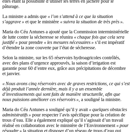
elles étant la possibilité d’utiliser les terres en jachère pour le
pâturage.
La ministre a admis que
« l’on s’attend à ce que la situation
s’aggrave »
et que le ministère
« suivra la situation de très près ».
Maria do Céu Antunes a ajouté que la Commission interministérielle
de lutte contre la sécheresse se réunira
« chaque fois que cela sera
justifié »
pour prendre
« les mesures nécessaires »
s’il est impératif
d’étendre la zone couverte par l’état de sécheresse.
Selon la ministre, sur les 65 réservoirs hydroagricoles contrôlés,
avec des plans d’urgence approuvés, la saison d’irrigation est
garantie pour 60 d’entre eux, grâce aux précipitations de décembre
et janvier.
« Nous avons cinq réservoirs avec de graves restrictions, ce qui s’est
déjà produit l’année dernière, mais il y a un ensemble
d’investissements qui sont faits de manière structurelle, afin que
nous puissions améliorer ces réservoirs »,
a souligné la ministre.
Maria do Céu Antunes a souligné qu’il y avait
« quelques obstacles
administratifs »
pour respecter l’avis spécifique pour la création de
trous d’eau. Elle a également expliqué qu’il s’agissait d’un travail
réalisé en collaboration avec le ministère de l’Environnement
« pour
résoudre »
la situation et disposer d’un réseau de trous d’eau qui