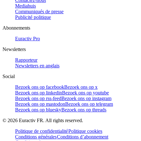
Contactez-nous
Mediahuis
Communiqués de presse
Publicité politique
Abonnements
Euractiv Pro
Newsletters
Rapporteur
Newsletters en anglais
Social
Bezoek ons op facebook
Bezoek ons op x
Bezoek ons op linkedin
Bezoek ons op youtube
Bezoek ons op rss-feed
Bezoek ons op instagram
Bezoek ons op mastodon
Bezoek ons op telegram
Bezoek ons op bluesky
Bezoek ons op threads
©
2026
Euractiv FR. All rights reserved.
Politique de confidentialité
Politique cookies
Conditions générales
Conditions d’abonnement