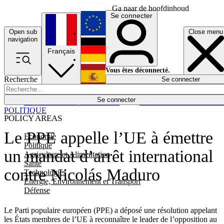
Ga naar de hoofdinhoud
Se connecter
Open sub
Close menu
English
navigation
Français
Deutsch
Vous êtes déconnecté.
Recherche
Se connecter
Español
Lumières éteintes
Se connecter
Rapporteur
Politique
Économie
Newsletters
Evénements
Em
POLITIQUE
POLICY AREAS
Le PPE appelle l’UE à émettre
Economie
Politique
un mandat d’arrêt international
Agriculture et Alimentation
Santé
contre Nicolás Maduro
Technologies
Energie, Environnement et Transport
Défense
Le Parti populaire européen (PPE) a déposé une résolution appelant
les États membres de l’UE à reconnaître le leader de l’opposition au