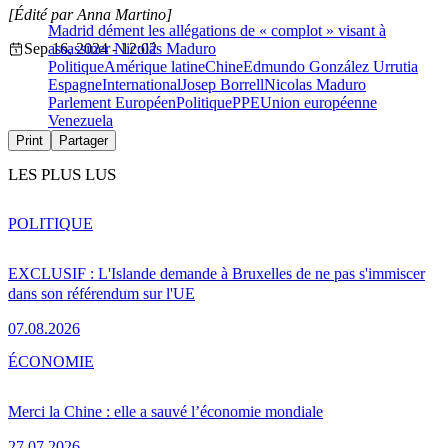
[Édité par Anna Martino]
Madrid dément les allégations de « complot » visant à
Sep 16, 2024 - 12:02
assassiner Nicolás Maduro
Politique
Amérique latine
Chine
Edmundo González Urrutia
Espagne
International
Josep Borrell
Nicolas Maduro
Parlement Européen
Politique
PPE
Union européenne
Venezuela
Print
Partager
LES PLUS LUS
POLITIQUE
EXCLUSIF : L'Islande demande à Bruxelles de ne pas s'immiscer
dans son référendum sur l'UE
07.08.2026
ÉCONOMIE
Merci la Chine : elle a sauvé l’économie mondiale
27.07.2026