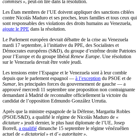
commises »
, peut-on lire dans la résolution.
Les États membres de l’UE doivent appliquer des sanctions ciblées
contre Nicolás Maduro et ses proches, leurs familles et tous ceux qui
sont responsables des violations des droits humains au Venezuela,
ajoute le PPE
dans la résolution.
Le Parlement européen devrait débattre de la crise au Venezuela
mardi 17 septembre, à l’initiative du PPE, des Socialistes et
Démocrates européens (S&D), du groupe d’extrême droite Patriotes
pour l’Europe et du groupe libéral
Renew Europe
. Une résolution
sur le Venezuela devrait être votée jeudi.
Les tensions entre l’Espagne et le Venezuela sont à leur comble
depuis que le parlement espagnol —
à l’exception
du PSOE et de
Sumar
, les principales forces du gouvernement de gauche — a
approuvé mercredi 11 septembre une proposition non contraignante
demandant à Madrid de reconnaître officiellement la victoire du
candidat de l’opposition Edmundo González Urrutia.
Après que la ministre espagnole de la Défense, Margarita Robles
(PSOE/S&D), a qualifié le régime de Nicolás Maduro de
«
dictature »
jeudi dernier, le plus haut diplomate de l’UE, Josep
Borrell,
a qualifié
dimanche 15 septembre le régime vénézuélien
actuel de
« dictatorial »
et d’
« autoritaire »
.