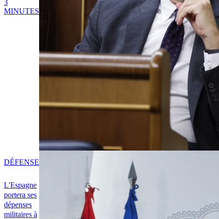
3
MINUTES
DÉFENSE
L'Espagne
portera ses
dépenses
militaires à