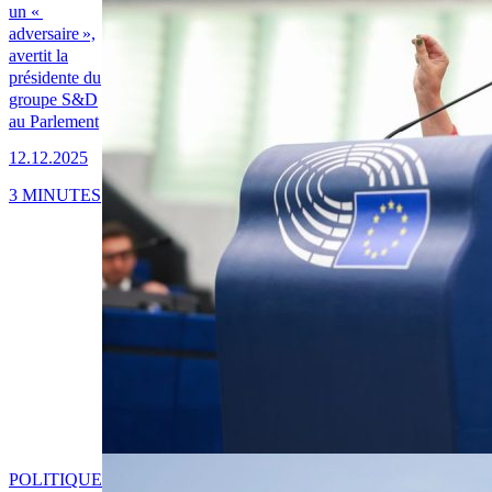
un «
adversaire »,
avertit la
présidente du
groupe S&D
au Parlement
12.12.2025
3 MINUTES
POLITIQUE