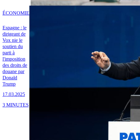
ÉCONOMIE
Espagne : le
dirigeant de
Vox nie le
soutien du
parti à
l'imposition
des droits de
douane par
Donald
Trump
17.03.2025
3 MINUTES