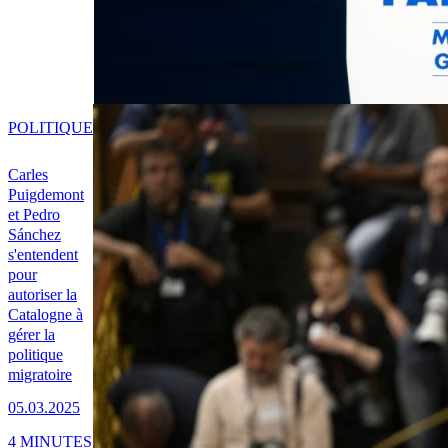
POLITIQUE
Carles
Puigdemont
et Pedro
Sánchez
s'entendent
pour
autoriser la
Catalogne à
gérer la
politique
migratoire
05.03.2025
4 MINUTES