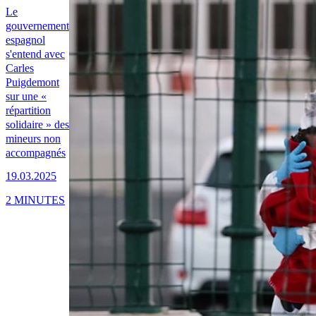
Le
gouvernement
espagnol
s'entend avec
Carles
Puigdemont
sur une «
répartition
solidaire » des
mineurs non
accompagnés
19.03.2025
2 MINUTES