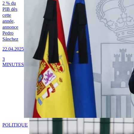
2 % du
PIB dès
cette
année,
annonce
Pedro
Sánchez
22.04.2025
3
MINUTES
POLITIQUE