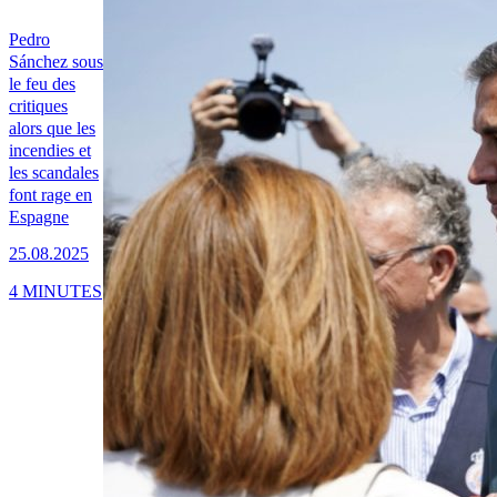
Pedro
Sánchez sous
le feu des
critiques
alors que les
incendies et
les scandales
font rage en
Espagne
25.08.2025
4 MINUTES