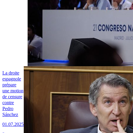
La droite
espagnole
prépare
une motion
de censure
contre
Pedro
Sánchez
01.07.2025