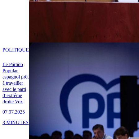
POLITIQUE
Le Partido
Popular
espagnol prêt
à travailler
avec le parti
d’extrême
droite Vox
07.07.2025
3 MINUTES