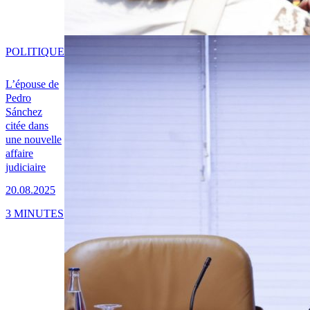
POLITIQUE
L’épouse de
Pedro
Sánchez
citée dans
une nouvelle
affaire
judiciaire
20.08.2025
3 MINUTES