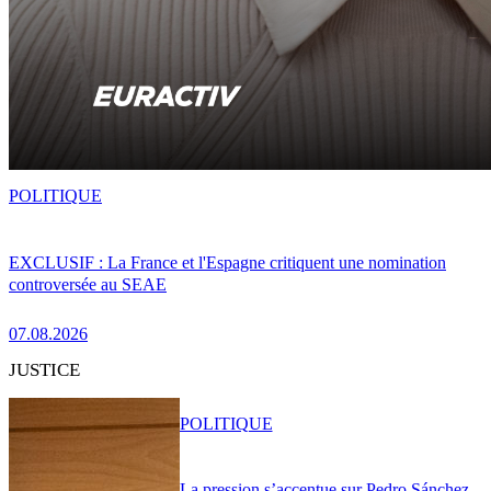
POLITIQUE
EXCLUSIF : La France et l'Espagne critiquent une nomination
controversée au SEAE
07.08.2026
JUSTICE
POLITIQUE
La pression s’accentue sur Pedro Sánchez