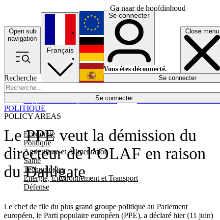
Ga naar de hoofdinhoud
Se connecter
Open sub
Close menu
English
navigation
Français
Deutsch
Vous êtes déconnecté.
Recherche
Se connecter
Español
Lumières éteintes
Se connecter
Rapporteur
Politique
Économie
Newsletters
Evénements
Em
POLITIQUE
POLICY AREAS
Le PPE veut la démission du
Economie
Politique
directeur de l’OLAF en raison
Agriculture et Alimentation
Santé
du Dalligate
Technologies
Energie, Environnement et Transport
Défense
Le chef de file du plus grand groupe politique au Parlement
européen, le Parti populaire européen (PPE), a déclaré hier (11 juin)