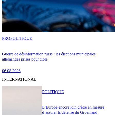
PRO
POLITIQUE
Guerre de désinformation russe : les élections municipales
allemandes prises pour cible
06.08.2026
INTERNATIONAL
POLITIQUE
L’Europe encore loin d’être en mesure
d’assurer la défense du Groenland