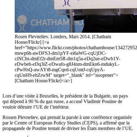
Rosen Plevneliev. Londres, Mars 2014. [Chatham
House/Flickr] [<a
href="https://www.flickr.com/photos/chathamhouse/1342729529
mswp6h-awDFS3-dm1pYF-ei6aWG-cqUjDC-
ciNChs-dmEf2r-dmEm5R-dm1q5a-eDq2ue-eDwb1Y-
eDwbeh-eDq3iZ-eDwafo-g8J4nm-dmEkn6-mdukyL-
cPwHsQ-awAYt8-mgCqed-cqUmtJ-cqUpyA-
cqUnH9-ehZrwM" target="_blank" rel="noopener">
[Chatham House/Flickr]</a>]
Lors d’une visite à Bruxelles, le président de la Bulgarie, un pays
qui dépend à 90 % du gaz russe, a accusé Vladimir Poutine de
vouloir détruire l’UE de l’intérieur.
Rossen Plevneliev, qui prenait la parole à une conférence organisée
par le Centre of European Policy Studies (CEPS), a affirmé que la
propagande de Poutine tentait de diviser les États membres de l’UE.