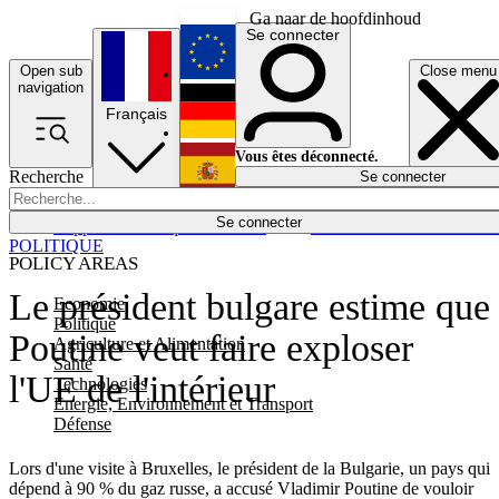
Ga naar de hoofdinhoud
Se connecter
Open sub
Close menu
English
navigation
Français
Deutsch
Vous êtes déconnecté.
Recherche
Se connecter
Español
Lumières éteintes
Se connecter
Rapporteur
Politique
Économie
Newsletters
Evénements
Em
POLITIQUE
POLICY AREAS
Le président bulgare estime que
Economie
Politique
Poutine veut faire exploser
Agriculture et Alimentation
Santé
l'UE de l'intérieur
Technologies
Energie, Environnement et Transport
Défense
Lors d'une visite à Bruxelles, le président de la Bulgarie, un pays qui
dépend à 90 % du gaz russe, a accusé Vladimir Poutine de vouloir