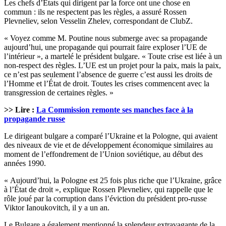
Les chefs d’États qui dirigent par la force ont une chose en
commun : ils ne respectent pas les règles, a assuré Rossen
Plevneliev, selon Vesselin Zhelev, correspondant de ClubZ.
« Voyez comme M. Poutine nous submerge avec sa propagande
aujourd’hui, une propagande qui pourrait faire exploser l’UE de
l’intérieur », a martelé le président bulgare. « Toute crise est liée à un
non-respect des règles. L’UE est un projet pour la paix, mais la paix,
ce n’est pas seulement l’absence de guerre c’est aussi les droits de
l’Homme et l’État de droit. Toutes les crises commencent avec la
transgression de certaines règles. »
>> Lire :
La Commission remonte ses manches face à la
propagande russe
Le dirigeant bulgare a comparé l’Ukraine et la Pologne, qui avaient
des niveaux de vie et de développement économique similaires au
moment de l’effondrement de l’Union soviétique, au début des
années 1990.
« Aujourd’hui, la Pologne est 25 fois plus riche que l’Ukraine, grâce
à l’État de droit », explique Rossen Plevneliev, qui rappelle que le
rôle joué par la corruption dans l’éviction du président pro-russe
Viktor Ianoukovitch, il y a un an.
Le Bulgare a également mentionné la splendeur extravagante de la