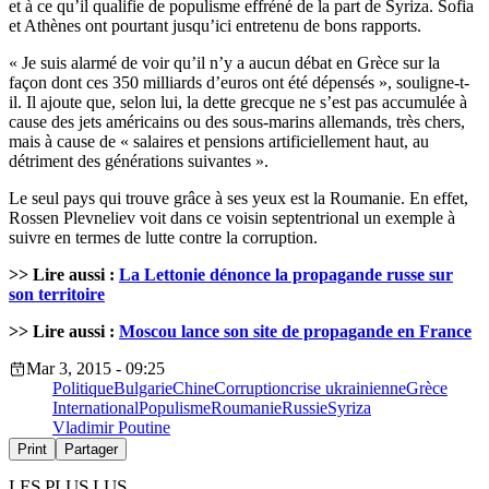
et à ce qu’il qualifie de populisme effréné de la part de Syriza. Sofia
et Athènes ont pourtant jusqu’ici entretenu de bons rapports.
« Je suis alarmé de voir qu’il n’y a aucun débat en Grèce sur la
façon dont ces 350 milliards d’euros ont été dépensés », souligne-t-
il. Il ajoute que, selon lui, la dette grecque ne s’est pas accumulée à
cause des jets américains ou des sous-marins allemands, très chers,
mais à cause de « salaires et pensions artificiellement haut, au
détriment des générations suivantes ».
Le seul pays qui trouve grâce à ses yeux est la Roumanie. En effet,
Rossen Plevneliev voit dans ce voisin septentrional un exemple à
suivre en termes de lutte contre la corruption.
>> Lire aussi :
La Lettonie dénonce la propagande russe sur
son territoire
>> Lire aussi :
Moscou lance son site de propagande en France
Mar 3, 2015 - 09:25
Politique
Bulgarie
Chine
Corruption
crise ukrainienne
Grèce
International
Populisme
Roumanie
Russie
Syriza
Vladimir Poutine
Print
Partager
LES PLUS LUS