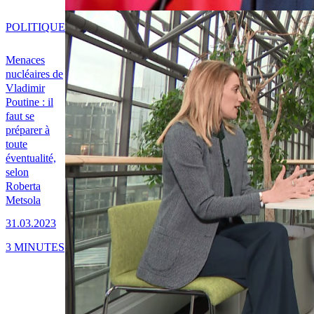
POLITIQUE
Menaces
nucléaires de
Vladimir
Poutine : il
faut se
préparer à
toute
éventualité,
selon
Roberta
Metsola
31.03.2023
3 MINUTES