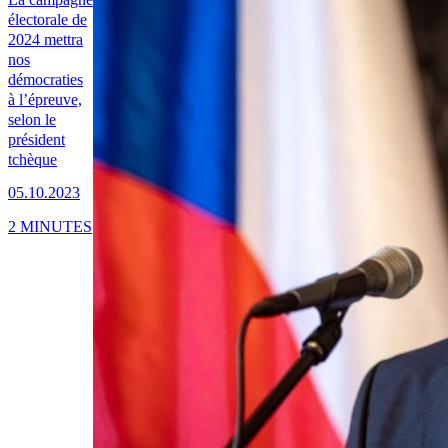
électorale de
2024 mettra
nos
démocraties
à l’épreuve,
selon le
président
tchèque
05.10.2023
2 MINUTES