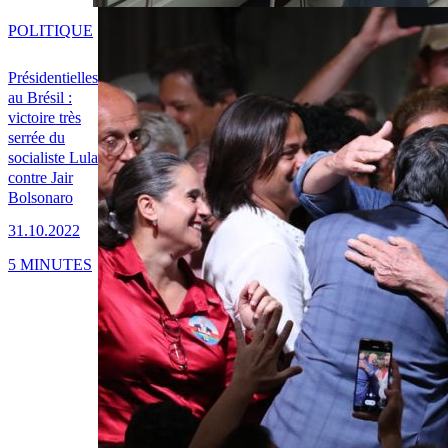
POLITIQUE
Présidentielles
au Brésil :
victoire très
serrée du
socialiste Lula
contre Jair
Bolsonaro
31.10.2022
5 MINUTES