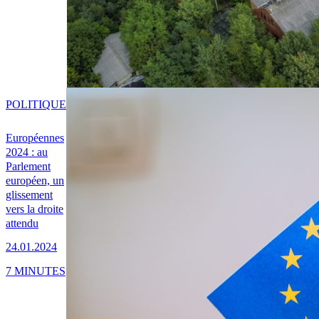
POLITIQUE
Européennes
2024 : au
Parlement
européen, un
glissement
vers la droite
attendu
24.01.2024
7 MINUTES