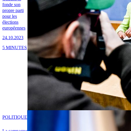
fonde son
propre parti
pour les
élections
européennes
24.10.2023
5 MINUTES
POLITIQUE
La campagne