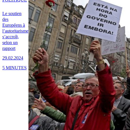
Le soutien
des
Européens à
l’autoritarisme
s’accroît,
selon un
rapport
29.02.2024
5 MINUTES