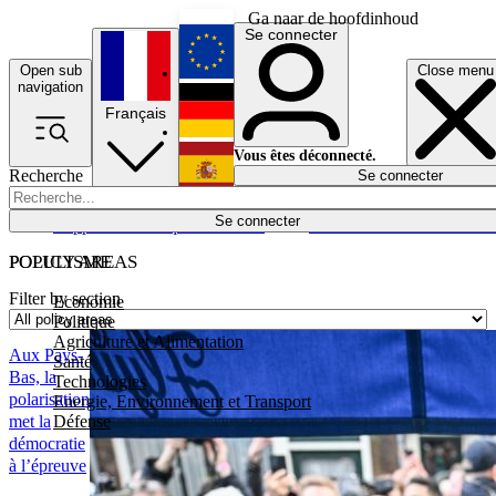
Ga naar de hoofdinhoud
Se connecter
Open sub
Close menu
English
navigation
Français
Deutsch
Vous êtes déconnecté.
Recherche
Se connecter
Español
Lumières éteintes
Se connecter
Rapporteur
Politique
Économie
Newsletters
Evénements
Em
POLICY AREAS
POPULISME
Filter by section
Economie
Politique
Agriculture et Alimentation
Aux Pays-
Santé
Bas, la
Technologies
polarisation
Energie, Environnement et Transport
Défense
met la
démocratie
à l’épreuve