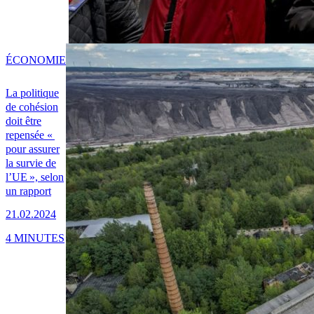
ÉCONOMIE
La politique
de cohésion
doit être
repensée «
pour assurer
la survie de
l’UE », selon
un rapport
21.02.2024
4 MINUTES