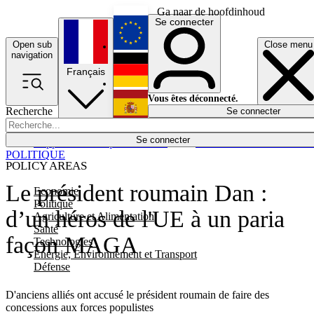
Ga naar de hoofdinhoud
Se connecter
Open sub
Close menu
English
navigation
Français
Deutsch
Vous êtes déconnecté.
Recherche
Se connecter
Español
Lumières éteintes
Se connecter
Rapporteur
Politique
Économie
Newsletters
Evénements
Em
POLITIQUE
POLICY AREAS
Le président roumain Dan :
Economie
Politique
d’un héros de l'UE à un paria
Agriculture et Alimentation
Santé
façon MAGA
Technologies
Energie, Environnement et Transport
Défense
D'anciens alliés ont accusé le président roumain de faire des
concessions aux forces populistes