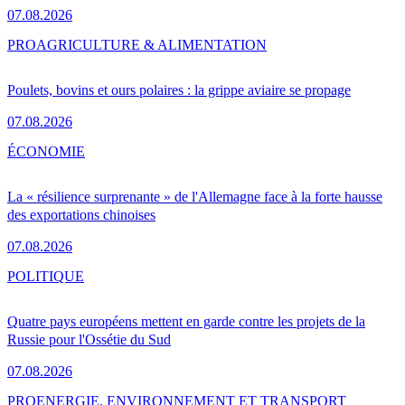
07.08.2026
PRO
AGRICULTURE & ALIMENTATION
Poulets, bovins et ours polaires : la grippe aviaire se propage
07.08.2026
ÉCONOMIE
La « résilience surprenante » de l'Allemagne face à la forte hausse
des exportations chinoises
07.08.2026
POLITIQUE
Quatre pays européens mettent en garde contre les projets de la
Russie pour l'Ossétie du Sud
07.08.2026
PRO
ENERGIE, ENVIRONNEMENT ET TRANSPORT