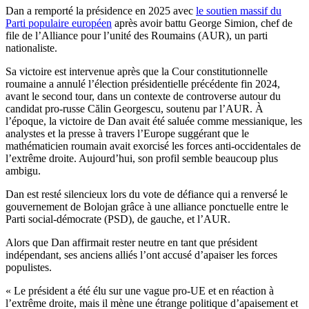
Dan a remporté la présidence en 2025 avec
le soutien massif du
Parti populaire européen
après avoir battu George Simion, chef de
file de l’Alliance pour l’unité des Roumains (AUR), un parti
nationaliste.
Sa victoire est intervenue après que la Cour constitutionnelle
roumaine a annulé l’élection présidentielle précédente fin 2024,
avant le second tour, dans un contexte de controverse autour du
candidat pro-russe Călin Georgescu, soutenu par l’AUR. À
l’époque, la victoire de Dan avait été saluée comme messianique, les
analystes et la presse à travers l’Europe suggérant que le
mathématicien roumain avait exorcisé les forces anti-occidentales de
l’extrême droite. Aujourd’hui, son profil semble beaucoup plus
ambigu.
Dan est resté silencieux lors du vote de défiance qui a renversé le
gouvernement de Bolojan grâce à une alliance ponctuelle entre le
Parti social-démocrate (PSD), de gauche, et l’AUR.
Alors que Dan affirmait rester neutre en tant que président
indépendant, ses anciens alliés l’ont accusé d’apaiser les forces
populistes.
« Le président a été élu sur une vague pro-UE et en réaction à
l’extrême droite, mais il mène une étrange politique d’apaisement et