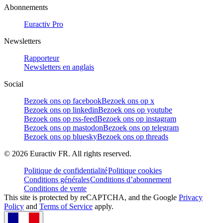
Abonnements
Euractiv Pro
Newsletters
Rapporteur
Newsletters en anglais
Social
Bezoek ons op facebook
Bezoek ons op x
Bezoek ons op linkedin
Bezoek ons op youtube
Bezoek ons op rss-feed
Bezoek ons op instagram
Bezoek ons op mastodon
Bezoek ons op telegram
Bezoek ons op bluesky
Bezoek ons op threads
©
2026
Euractiv FR. All rights reserved.
Politique de confidentialité
Politique cookies
Conditions générales
Conditions d’abonnement
Conditions de vente
This site is protected by reCAPTCHA, and the Google
Privacy
Policy
and
Terms of Service
apply.