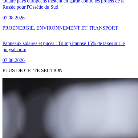
Quatre pays européens mettent en garde contre les projets de la
Russie pour l'Ossétie du Sud
07.08.2026
PRO
ENERGIE, ENVIRONNEMENT ET TRANSPORT
Panneaux solaires et puces : Trump impose 15% de taxes sur le
polysilicium
07.08.2026
PLUS DE CETTE SECTION