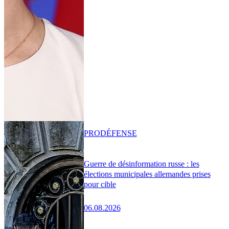
PRO
DÉFENSE
Guerre de désinformation russe : les
élections municipales allemandes prises
pour cible
06.08.2026