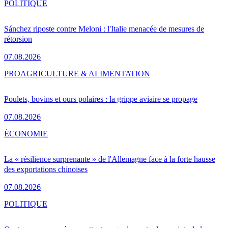
POLITIQUE
Sánchez riposte contre Meloni : l'Italie menacée de mesures de
rétorsion
07.08.2026
PRO
AGRICULTURE & ALIMENTATION
Poulets, bovins et ours polaires : la grippe aviaire se propage
07.08.2026
ÉCONOMIE
La « résilience surprenante » de l'Allemagne face à la forte hausse
des exportations chinoises
07.08.2026
POLITIQUE