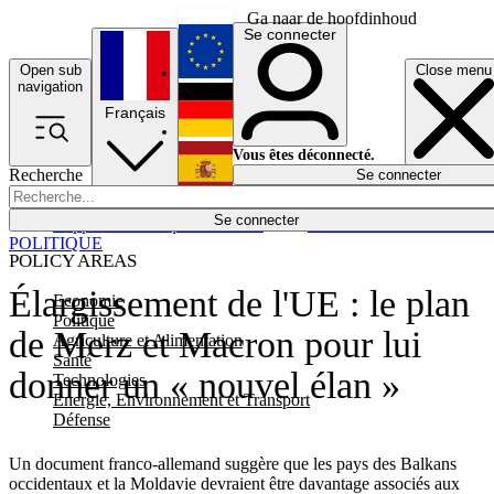
Ga naar de hoofdinhoud
Se connecter
Open sub
Close menu
English
navigation
Français
Deutsch
Vous êtes déconnecté.
Recherche
Se connecter
Español
Lumières éteintes
Se connecter
Rapporteur
Politique
Économie
Newsletters
Evénements
Em
POLITIQUE
POLICY AREAS
Élargissement de l'UE : le plan
Economie
Politique
de Merz et Macron pour lui
Agriculture et Alimentation
Santé
donner un « nouvel élan »
Technologies
Energie, Environnement et Transport
Défense
Un document franco-allemand suggère que les pays des Balkans
occidentaux et la Moldavie devraient être davantage associés aux