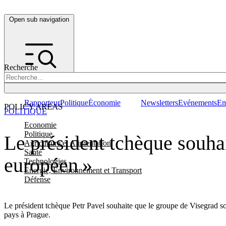
Open sub navigation
Recherche
Rapporteur
Politique
Économie
Newsletters
Evénements
Em
POLICY AREAS
POLITIQUE
Economie
Politique
Le président tchèque souha
Agriculture et Alimentation
Santé
européen »
Technologies
Energie, Environnement et Transport
Défense
Le président tchèque Petr Pavel souhaite que le groupe de Visegrad soi
pays à Prague.