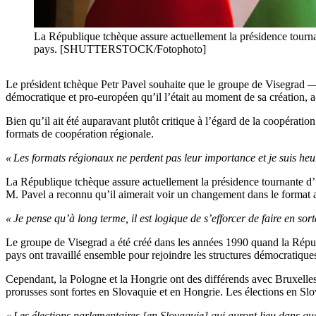
La République tchèque assure actuellement la présidence tournan
pays. [SHUTTERSTOCK/Fotophoto]
Le président tchèque Petr Pavel souhaite que le groupe de Visegrad —
démocratique et pro-européen qu’il l’était au moment de sa création, a
Bien qu’il ait été auparavant plutôt critique à l’égard de la coopérat
formats de coopération régionale.
« Les formats régionaux ne perdent pas leur importance et je suis 
La République tchèque assure actuellement la présidence tournante d’u
M. Pavel a reconnu qu’il aimerait voir un changement dans le format a
« Je pense qu’à long terme, il est logique de s’efforcer de faire en sor
Le groupe de Visegrad a été créé dans les années 1990 quand la Républ
pays ont travaillé ensemble pour rejoindre les structures démocratiqu
Cependant, la Pologne et la Hongrie ont des différends avec Bruxelles sur
prorusses sont fortes en Slovaquie et en Hongrie. Les élections en Slov
« Les élections parlementaires [en Slovaquie] qui auront lieu dans que