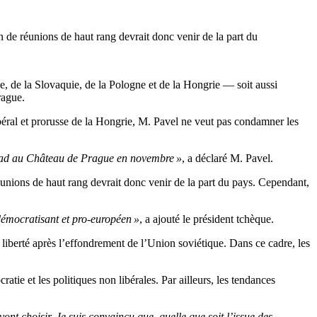
 de réunions de haut rang devrait donc venir de la part du
 de la Slovaquie, de la Pologne et de la Hongrie — soit aussi
rague.
ibéral et prorusse de la Hongrie, M. Pavel ne veut pas condamner les
egrad au Château de Prague en novembre »
, a déclaré M. Pavel.
unions de haut rang devrait donc venir de la part du pays. Cependant,
t démocratisant et pro-européen »
, a ajouté le président tchèque.
liberté après l’effondrement de l’Union soviétique. Dans ce cadre, les
atie et les politiques non libérales. Par ailleurs, les tendances
nt choisir. Je suis convaincu que, quelle que soit l’issue des