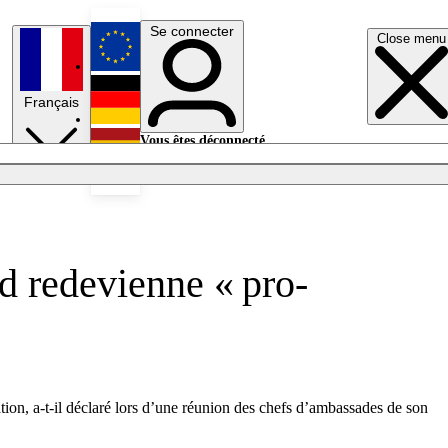
Se connecter
Close menu
English
Français
Deutsch
Vous êtes déconnecté.
Se connecter
Español
Lumières éteintes
d redevienne « pro-
tion, a-t-il déclaré lors d’une réunion des chefs d’ambassades de son