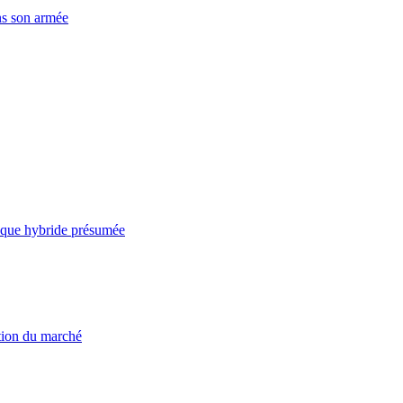
ns son armée
taque hybride présumée
ation du marché