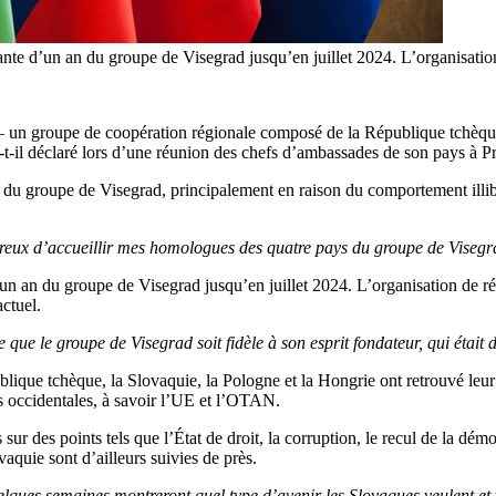
te d’un an du groupe de Visegrad jusqu’en juillet 2024. L’organisation
 un groupe de coopération régionale composé de la République tchèque,
-t-il déclaré lors d’une réunion des chefs d’ambassades de son pays à P
ion du groupe de Visegrad, principalement en raison du comportement ill
heureux d’accueillir mes homologues des quatre pays du groupe de Vis
n an du groupe de Visegrad jusqu’en juillet 2024. L’organisation de ré
ctuel.
te que le groupe de Visegrad soit fidèle à son esprit fondateur, qui étai
ique tchèque, la Slovaquie, la Pologne et la Hongrie ont retrouvé leur 
es occidentales, à savoir l’UE et l’OTAN.
 des points tels que l’État de droit, la corruption, le recul de la démocr
aquie sont d’ailleurs suivies de près.
lques semaines montreront quel type d’avenir les Slovaques veulent et vo