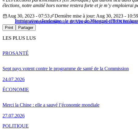
élections, notre amitié hors norme restera forte et je m’y emploierai 
Aug 30, 2023 - 07:53
Dernière mise à jour: Aug 30, 2023 - 10:5
Immigration clandestine : le groupe de Visegrad affiche un fron
Politique
coopération
groupe de Visegrad
Hongrie
OTAN
Pologn
Print
Partager
LES PLUS LUS
PRO
SANTÉ
Sept pays votent contre le programme de santé de la Commission
24.07.2026
ÉCONOMIE
Merci la Chine : elle a sauvé l’économie mondiale
27.07.2026
POLITIQUE