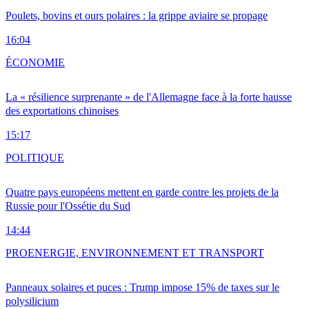
Poulets, bovins et ours polaires : la grippe aviaire se propage
16:04
ÉCONOMIE
La « résilience surprenante » de l'Allemagne face à la forte hausse
des exportations chinoises
15:17
POLITIQUE
Quatre pays européens mettent en garde contre les projets de la
Russie pour l'Ossétie du Sud
14:44
PRO
ENERGIE, ENVIRONNEMENT ET TRANSPORT
Panneaux solaires et puces : Trump impose 15% de taxes sur le
polysilicium