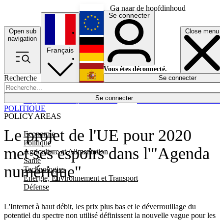
Ga naar de hoofdinhoud
Se connecter
Open sub
Close menu
English
navigation
Français
Deutsch
Vous êtes déconnecté.
Recherche
Se connecter
Español
Lumières éteintes
Se connecter
Rapporteur
Politique
Économie
Newsletters
Evénements
Em
POLITIQUE
POLICY AREAS
Le projet de l'UE pour 2020
Economie
Politique
met ses espoirs dans l'"Agenda
Agriculture et Alimentation
Santé
numérique"
Technologies
Energie, Environnement et Transport
Défense
L'Internet à haut débit, les prix plus bas et le déverrouillage du
potentiel du spectre non utilisé définissent la nouvelle vague pour les