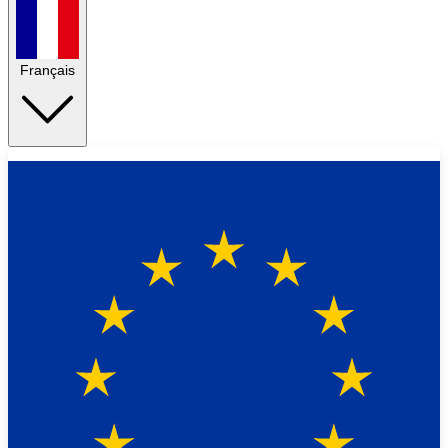
Français