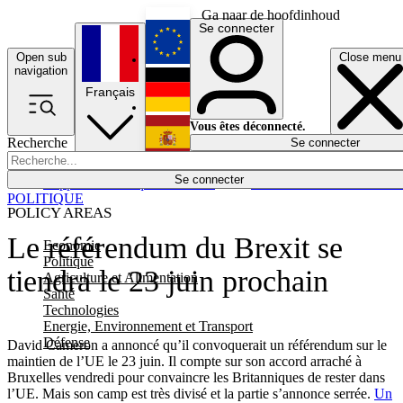
Ga naar de hoofdinhoud
Se connecter
Open sub
Close menu
English
navigation
Français
Deutsch
Vous êtes déconnecté.
Recherche
Se connecter
Español
Lumières éteintes
Se connecter
Rapporteur
Politique
Économie
Newsletters
Evénements
Em
POLITIQUE
POLICY AREAS
Le référendum du Brexit se
Economie
Politique
tiendra le 23 juin prochain
Agriculture et Alimentation
Santé
Technologies
Energie, Environnement et Transport
Défense
David Cameron a annoncé qu’il convoquerait un référendum sur le
maintien de l’UE le 23 juin. Il compte sur son accord arraché à
Bruxelles vendredi pour convaincre les Britanniques de rester dans
l’UE. Mais son camp est très divisé et la partie s’annonce serrée.
Un