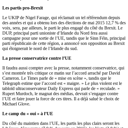
Les partis pro-Brexit
Le UKIP de Nigel Farage, qui réclamait un tel référendum depuis
des années et qui a obtenu lors des élections de mai 2015 12,7 % des
voix, sera, par ailleurs, le parti le plus engagé du côté du Brexit. Le
DUP, principal parti unioniste d’Irlande du Nord fera aussi
campagne pour une sortie de l’UE, tandis que le Sinn Féin, principal
parti républicain de cette région, a annoncé son opposition au Brexit
qui éloignerait le nord de l’Irlande du sud.
La presse conservatrice contre l’UE
Il faudra aussi compter avec la presse, notamment conservatrice, qui
s’est montrée très critique ce matin sur l’accord arraché par David
Cameron. Le Times parle de « mise en scène », tandis que le
Telegraph estime que l’accord est « maigre. » Le plus violent est le
tabloïd ultraconservateur Daily Express qui parle de « reculade. »
Rupert Murdoch, le magnat des médias, devrait s’engager contre
l’UE et faire jouer la force de ces titres. Il a déjà salué le choix de
Michael Glove.
Le camp du « oui » à l’UE
Du côté du maintien dans l’UE, les partis les plus clairs seront les