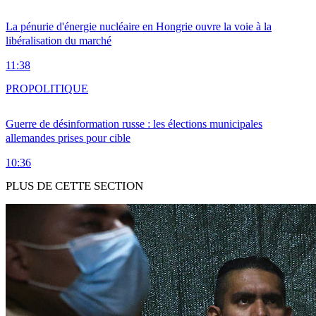
La pénurie d'énergie nucléaire en Hongrie ouvre la voie à la
libéralisation du marché
11:38
PRO
POLITIQUE
Guerre de désinformation russe : les élections municipales
allemandes prises pour cible
10:36
PLUS DE CETTE SECTION