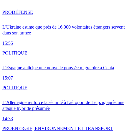
PRO
DÉFENSE
L'Ukraine estime que près de 16 000 volontaires étrangers servent
dans son armée
15:55
POLITIQUE
L'Espagne anticipe une nouvelle poussée migratoire à Ceuta
15:07
POLITIQUE
L'Allemagne renforce la sécurité à l'aéroport de Leipzig après une
attaque hybride présumée
14:33
PRO
ENERGIE, ENVIRONNEMENT ET TRANSPORT