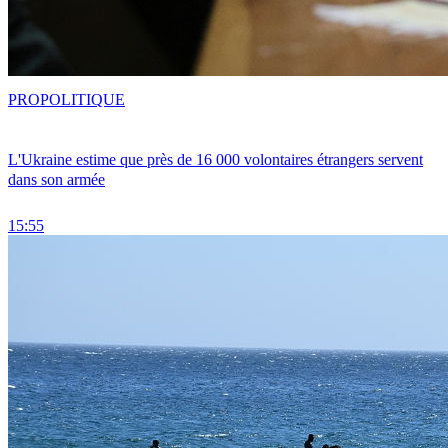
PRO
POLITIQUE
L'Ukraine estime que près de 16 000 volontaires étrangers servent
dans son armée
15:55