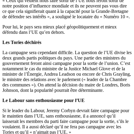
« Ceux qui veulent nous faire sortir de l’UE nous feront sortir de
notre position d’influence mondiale et ils ne peuvent pas vous dire
ce que cela signifierait quant à la capacité pour la Grande-Bretagne
de défendre ses intérêts », a souligné le locataire du « Numéro 10 ».
Pour lui, le pays sera mieux placé géopolitiquement et mieux
défendu dans l’UE qu’en dehors.
Les Tories déchirés
La campagne sera cependant difficile. La question de l’UE divise les
deux grands partis politiques du pays. Une partie des ministres du
gouvernement feront ainsi campagne pour la sortie de l’union. C’est
notamment le cas du ministre de la Justice Michael Glove et de la
ministre de l’Énergie, Andrea Leadson ou encore de Chris Grayling,
le ministre des relations avec le parlement (« leader de la Chambre
des communes »). On attend la décision du maire de Londres, Boris
Johnson, dont la popularité pourrait être déterminante.
Le Labour sans enthousiasme pour l’UE
Si le leader du Labour, Jeremy Corbyn devrait faire campagne pour
le maintien dans l’UE, sans enthousiasme, il a annoncé qu’il
laisserait les membres du parti faire campagne pour la sortie, s’ils le
voulaient. Il a aussi déclaré qu’il ne fera pas campagne avec les
Tories et qu’il « n’aimait pas l’UE. »