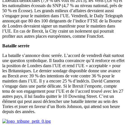
Libéraux-démocrates (7,9 % des voix en 2015), les Verts (3,8 %) et
les nationalistes écossais du SNP (4,7 % au niveau national, près de
50 % en Écosse). Les grands milieux d’affaires devraient aussi
s’engager pour le maintien dans l’UE. Vendredi, le Daily Telegraph
annonçait que 80 des 100 dirigeants de l’indice FTSE de la Bourse
de Londres devraient signer un manifeste pour le maintien dans
l’UE. En cas de Brexit, la City craint un isolement qui pourrait
profiter aux autres places européennes, comme Francfort.
Bataille serrée
La bataille s’annonce donc serrée. L’accord de vendredi était surtout
une question symbolique. Il faudra convaincre qu’il renforce en effet
la position de Londres dans l’UE et rend l’UE « acceptable » pour
les Britanniques. Le dernier sondage disponible donne une avance
au Brexit avec 39 % des intentions de vote contre 36 % pour le
maintien dans l’UE. Il y a encore 25 % d’indécis. David Cameron
s’engage dans une partie délicate. Si le Brexit l’emporte, compte
tenu de son engagement pour l’UE et de l’accord trouvé avec les 27
autres pays, il lui faudra quitter le 10 Downing Street. C’est un
élément qui peut aussi déclencher une bataille interne au sein des
Tories et jouer en faveur d’un Boris Johnson, qui attend son heure
depuis des années.