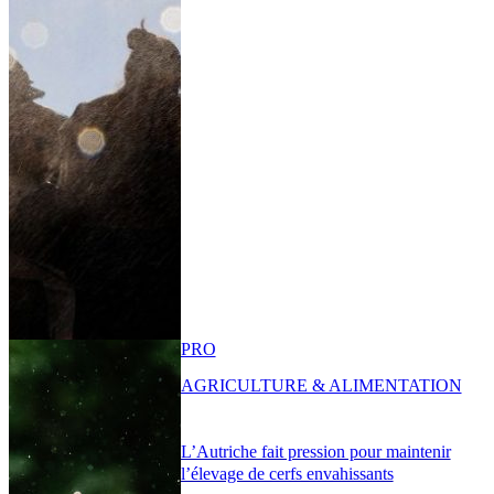
PRO
AGRICULTURE & ALIMENTATION
L’Autriche fait pression pour maintenir
l’élevage de cerfs envahissants