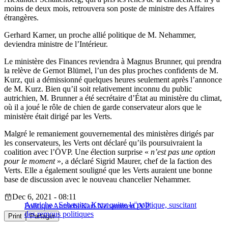
moins de deux mois, retrouvera son poste de ministre des Affaires
étrangères.
Gerhard Karner, un proche allié politique de M. Nehammer,
deviendra ministre de l’Intérieur.
Le ministère des Finances reviendra à Magnus Brunner, qui prendra
la relève de Gernot Blümel, l’un des plus proches confidents de M.
Kurz, qui a démissionné quelques heures seulement après l’annonce
de M. Kurz. Bien qu’il soit relativement inconnu du public
autrichien, M. Brunner a été secrétaire d’État au ministère du climat,
où il a joué le rôle de chien de garde conservateur alors que le
ministère était dirigé par les Verts.
Malgré le remaniement gouvernemental des ministères dirigés par
les conservateurs, les Verts ont déclaré qu’ils poursuivraient la
coalition avec l’ÖVP. Une élection surprise «
n’est pas une option
pour le moment
», a déclaré Sigrid Maurer, chef de la faction des
Verts. Elle a également souligné que les Verts auraient une bonne
base de discussion avec le nouveau chancelier Nehammer.
Dec 6, 2021 - 08:11
Autriche : Sebastian Kurz quitte la politique, suscitant
Politique
Autriche
Karl Nehammer
ÖVP
des remous politiques
Print
Partager