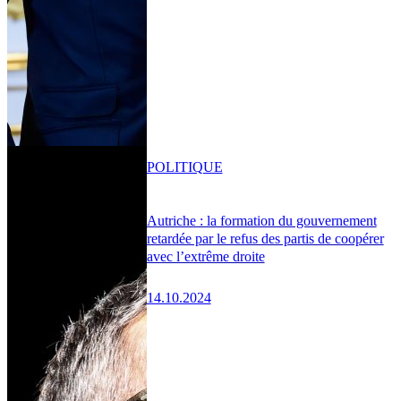
POLITIQUE
Autriche : la formation du gouvernement
retardée par le refus des partis de coopérer
avec l’extrême droite
14.10.2024