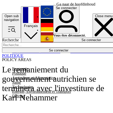
Ga naar de hoofdinhoud
Se connecter
Open sub
Close menu
English
navigation
Français
Deutsch
Vous êtes déconnecté.
Recherche
Se connecter
Español
Lumières éteintes
Se connecter
Rapporteur
Politique
Économie
Newsletters
Evénements
Em
POLITIQUE
POLICY AREAS
Le remaniement du
Economie
Politique
gouvernement autrichien se
Agriculture et Alimentation
Santé
terminera avec l'investiture de
Technologies
Energie, Environnement et Transport
Karl Nehammer
Défense