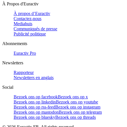
À Propos d'Euractiv
À propos d’Euractiv
Contactez-nous
Mediahuis
Communiqués de presse
Publicité politique
Abonnements
Euractiv Pro
Newsletters
Rapporteur
Newsletters en anglais
Social
Bezoek ons op facebook
Bezoek ons op x
Bezoek ons op linkedin
Bezoek ons op youtube
Bezoek ons op rss-feed
Bezoek ons op instagram
Bezoek ons op mastodon
Bezoek ons op telegram
Bezoek ons op bluesky
Bezoek ons op threads
©
2026
Euractiv FR. All rights reserved.