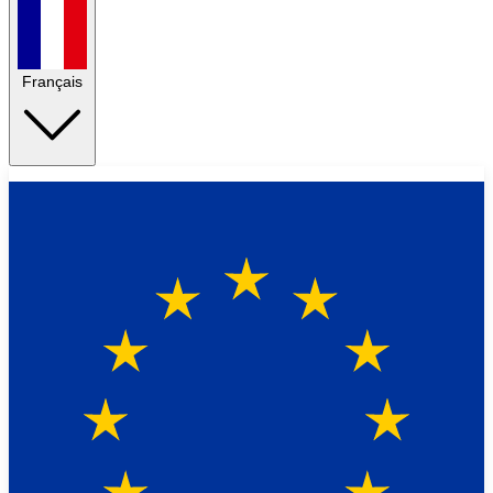
Français