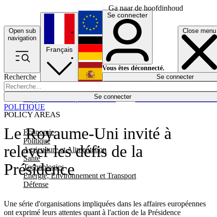
Ga naar de hoofdinhoud
Se connecter
Open sub
Close menu
English
navigation
Français
Deutsch
Vous êtes déconnecté.
Recherche
Se connecter
Español
Lumières éteintes
Se connecter
Rapporteur
Politique
Économie
Newsletters
Evénements
Em
POLITIQUE
POLICY AREAS
Le Royaume-Uni invité à
Economie
Politique
relever les défis de la
Agriculture et Alimentation
Santé
Présidence
Technologies
Energie, Environnement et Transport
Défense
Une série d'organisations impliquées dans les affaires européennes
ont exprimé leurs attentes quant à l'action de la Présidence