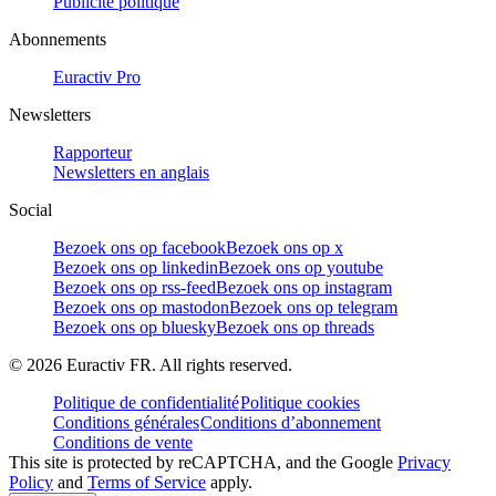
Publicité politique
Abonnements
Euractiv Pro
Newsletters
Rapporteur
Newsletters en anglais
Social
Bezoek ons op facebook
Bezoek ons op x
Bezoek ons op linkedin
Bezoek ons op youtube
Bezoek ons op rss-feed
Bezoek ons op instagram
Bezoek ons op mastodon
Bezoek ons op telegram
Bezoek ons op bluesky
Bezoek ons op threads
©
2026
Euractiv FR. All rights reserved.
Politique de confidentialité
Politique cookies
Conditions générales
Conditions d’abonnement
Conditions de vente
This site is protected by reCAPTCHA, and the Google
Privacy
Policy
and
Terms of Service
apply.