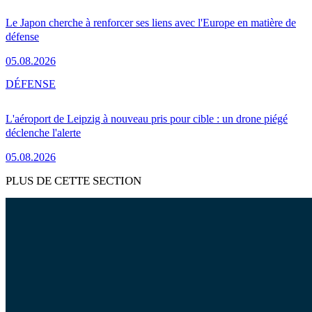
Le Japon cherche à renforcer ses liens avec l'Europe en matière de
défense
05.08.2026
DÉFENSE
L'aéroport de Leipzig à nouveau pris pour cible : un drone piégé
déclenche l'alerte
05.08.2026
PLUS DE CETTE SECTION