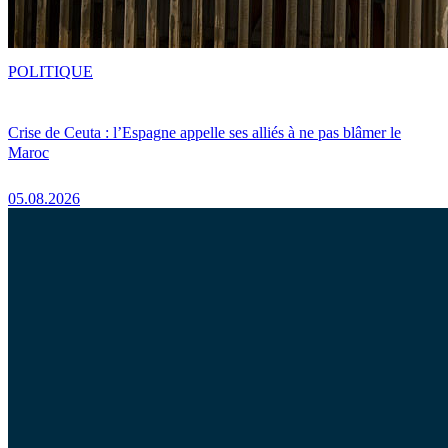
POLITIQUE
Crise de Ceuta : l’Espagne appelle ses alliés à ne pas blâmer le
Maroc
05.08.2026