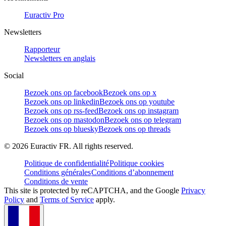
Euractiv Pro
Newsletters
Rapporteur
Newsletters en anglais
Social
Bezoek ons op facebook
Bezoek ons op x
Bezoek ons op linkedin
Bezoek ons op youtube
Bezoek ons op rss-feed
Bezoek ons op instagram
Bezoek ons op mastodon
Bezoek ons op telegram
Bezoek ons op bluesky
Bezoek ons op threads
©
2026
Euractiv FR. All rights reserved.
Politique de confidentialité
Politique cookies
Conditions générales
Conditions d’abonnement
Conditions de vente
This site is protected by reCAPTCHA, and the Google
Privacy
Policy
and
Terms of Service
apply.