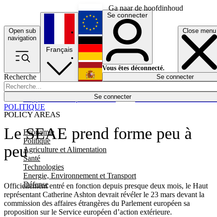
Ga naar de hoofdinhoud
Se connecter
Open sub
Close menu
English
navigation
Français
Deutsch
Vous êtes déconnecté.
Recherche
Se connecter
Español
Lumières éteintes
Se connecter
Rapporteur
Politique
Économie
Newsletters
Evénements
Em
POLITIQUE
POLICY AREAS
Le SEAE prend forme peu à
Economie
Politique
peu
Agriculture et Alimentation
Santé
Technologies
Energie, Environnement et Transport
Défense
Officiellement entré en fonction depuis presque deux mois, le Haut
représentant Catherine Ashton devrait révéler le 23 mars devant la
commission des affaires étrangères du Parlement européen sa
proposition sur le Service européen d’action extérieure.