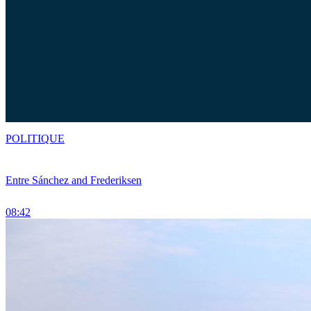
POLITIQUE
Entre Sánchez and Frederiksen
08:42