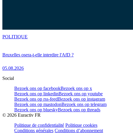
POLITIQUE
Bruxelles osera-t-elle interdire l'AfD ?
05.08.2026
Social
Bezoek ons op facebook
Bezoek ons op x
Bezoek ons op linkedin
Bezoek ons op youtube
Bezoek ons op rss-feed
Bezoek ons op instagram
Bezoek ons op mastodon
Bezoek ons op telegram
Bezoek ons op bluesky
Bezoek ons op threads
©
2026
Euractiv FR
Politique de confidentialité
Politique cookies
Conditions générales
Conditions d’abonnement