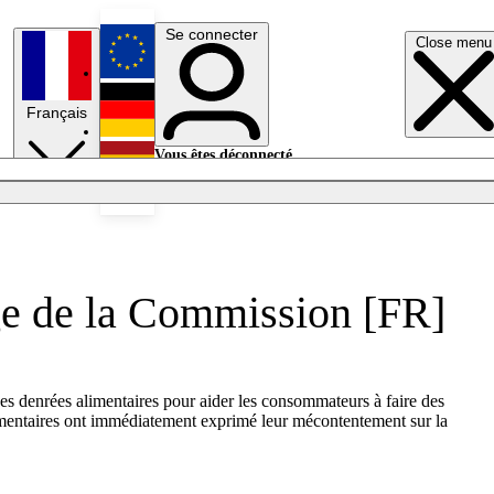
Se connecter
Close menu
English
Français
Deutsch
Vous êtes déconnecté.
Se connecter
Español
Lumières éteintes
tage de la Commission [FR]
des denrées alimentaires pour aider les consommateurs à faire des
limentaires ont immédiatement exprimé leur mécontentement sur la