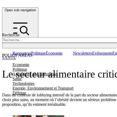
Open sub navigation
Recherche
Rapporteur
Politique
Économie
Newsletters
Evénements
Em
POLICY AREAS
SANTÉ
Economie
Politique
Le secteur alimentaire crit
Agriculture et Alimentation
Santé
Technologies
Energie, Environnement et Transport
Défense
Dans un contexte de lobbying intensif de la part du secteur alimentair
choix plus sains, au moment où l’obésité devient un sérieux problème
proposition, qu’ils estiment irréalisable.