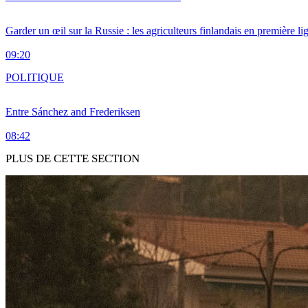
Garder un œil sur la Russie : les agriculteurs finlandais en première li
09:20
POLITIQUE
Entre Sánchez and Frederiksen
08:42
PLUS DE CETTE SECTION