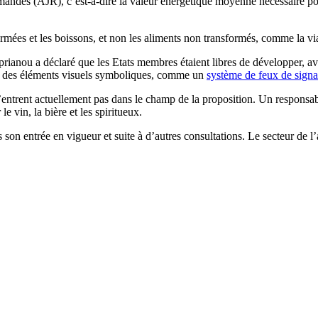
mandés (AJR), c’est-à-dire la valeur énergétique moyenne nécessaire p
rmées et les boissons, et non les aliments non transformés, comme la vi
prianou a déclaré que les Etats membres étaient libres de développer, av
r des éléments visuels symboliques, comme un
système de feux de signa
 n’entrent actuellement pas dans le champ de la proposition. Un respons
le vin, la bière et les spiritueux.
s son entrée en vigueur et suite à d’autres consultations. Le secteur de l’