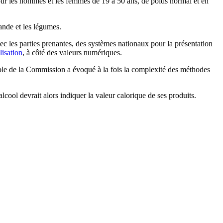
our les hommes et les femmes de 19 à 50 ans, de poids normal et en
ande et les légumes.
ec les parties prenantes, des systèmes nationaux pour la présentation
lisation
, à côté des valeurs numériques.
able de la Commission a évoqué à la fois la complexité des méthodes
alcool devrait alors indiquer la valeur calorique de ses produits.