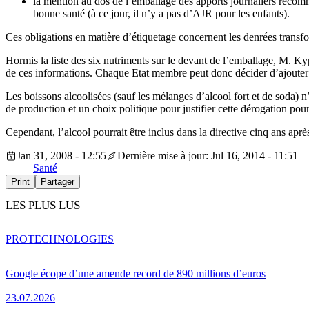
la mention au dos de l’emballage des apports journaliers recom
bonne santé (à ce jour, il n’y a pas d’AJR pour les enfants).
Ces obligations en matière d’étiquetage concernent les denrées transfo
Hormis la liste des six nutriments sur le devant de l’emballage, M. Ky
de ces informations. Chaque Etat membre peut donc décider d’ajoute
Les boissons alcoolisées (sauf les mélanges d’alcool fort et de soda)
de production et un choix politique pour justifier cette dérogation pour 
Cependant, l’alcool pourrait être inclus dans la directive cinq ans aprè
Jan 31, 2008 - 12:55
Dernière mise à jour: Jul 16, 2014 - 11:51
Santé
Print
Partager
LES PLUS LUS
PRO
TECHNOLOGIES
Google écope d’une amende record de 890 millions d’euros
23.07.2026