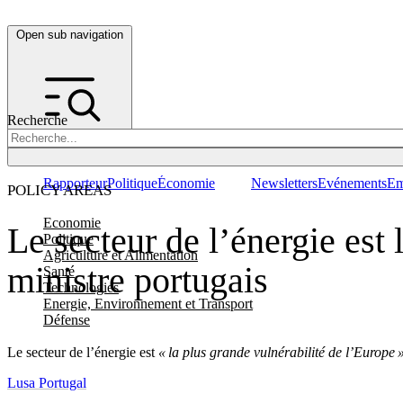
Open sub navigation
Recherche
Rapporteur
Politique
Économie
Newsletters
Evénements
Em
POLICY AREAS
Economie
Le secteur de l’énergie est 
Politique
Agriculture et Alimentation
ministre portugais
Santé
Technologies
Energie, Environnement et Transport
Défense
Le secteur de l’énergie est
« la plus grande vulnérabilité de l’Europe 
Lusa Portugal