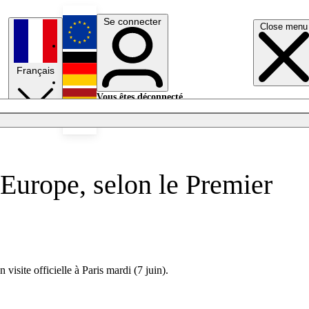
Se connecter
Close menu
English
Français
Deutsch
Vous êtes déconnecté.
Se connecter
Español
Lumières éteintes
l’Europe, selon le Premier
n visite officielle à Paris mardi (7 juin).