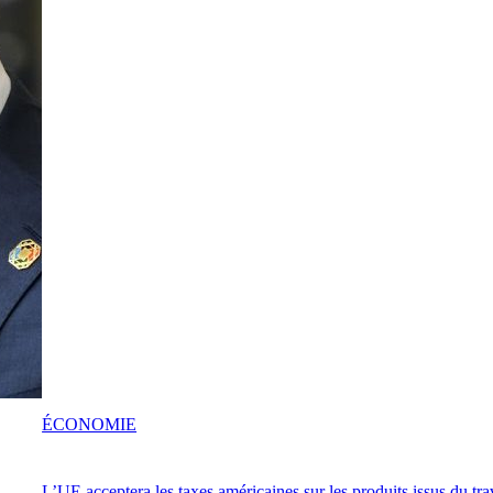
ÉCONOMIE
L’UE acceptera les taxes américaines sur les produits issus du tra