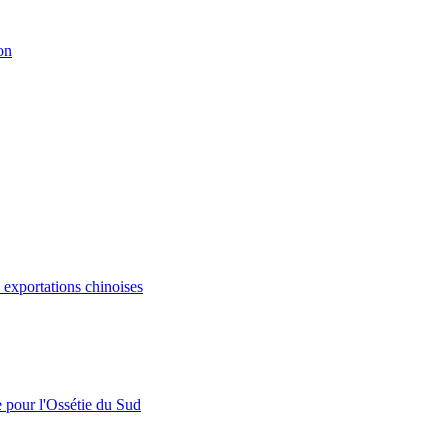
on
s exportations chinoises
e pour l'Ossétie du Sud