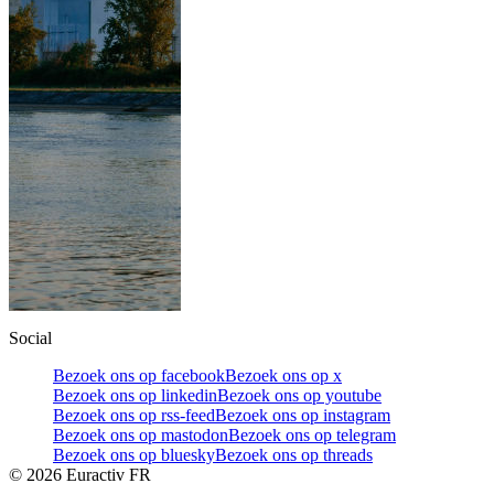
Social
Bezoek ons op facebook
Bezoek ons op x
Bezoek ons op linkedin
Bezoek ons op youtube
Bezoek ons op rss-feed
Bezoek ons op instagram
Bezoek ons op mastodon
Bezoek ons op telegram
Bezoek ons op bluesky
Bezoek ons op threads
©
2026
Euractiv FR