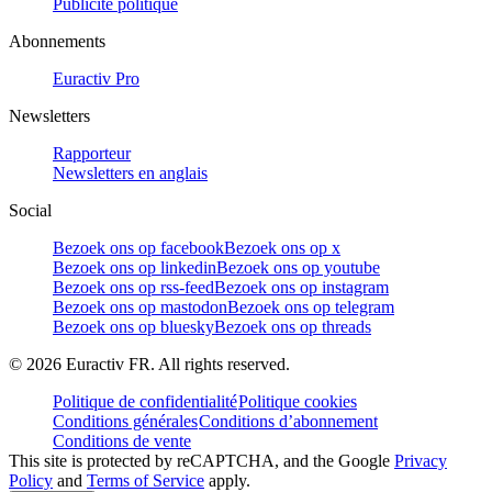
Publicité politique
Abonnements
Euractiv Pro
Newsletters
Rapporteur
Newsletters en anglais
Social
Bezoek ons op facebook
Bezoek ons op x
Bezoek ons op linkedin
Bezoek ons op youtube
Bezoek ons op rss-feed
Bezoek ons op instagram
Bezoek ons op mastodon
Bezoek ons op telegram
Bezoek ons op bluesky
Bezoek ons op threads
©
2026
Euractiv FR. All rights reserved.
Politique de confidentialité
Politique cookies
Conditions générales
Conditions d’abonnement
Conditions de vente
This site is protected by reCAPTCHA, and the Google
Privacy
Policy
and
Terms of Service
apply.