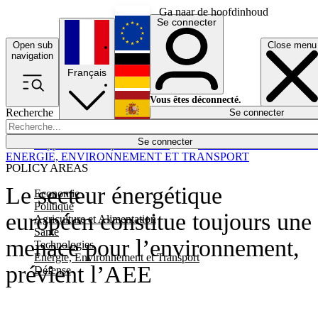
Ga naar de hoofdinhoud
Se connecter
Open sub
Close menu
English
navigation
Français
Deutsch
Vous êtes déconnecté.
Recherche
Se connecter
Español
Lumières éteintes
Se connecter
Rapporteur
Politique
Économie
Newsletters
Evénements
Em
ENERGIE, ENVIRONNEMENT ET TRANSPORT
POLICY AREAS
Le secteur énergétique
Economie
Politique
européen constitue toujours une
Agriculture et Alimentation
Santé
menace pour l’environnement,
Technologies
Energie, Environnement et Transport
prévient l’AEE
Défense