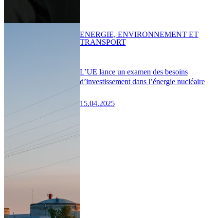
ENERGIE, ENVIRONNEMENT ET
TRANSPORT
L’UE lance un examen des besoins
d’investissement dans l’énergie nucléaire
15.04.2025