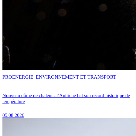
PRO
ENERGIE, ENVIRONNEMENT ET TRANSPORT
Nouveau dôme de chaleur : l’Autriche bat son record historique de
température
05.08.2026