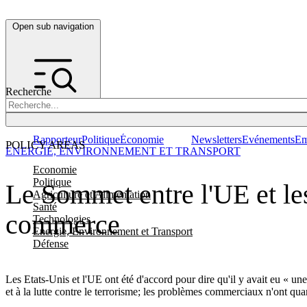
Open sub navigation
Recherche
Rapporteur
Politique
Économie
Newsletters
Evénements
Em
POLICY AREAS
ENERGIE, ENVIRONNEMENT ET TRANSPORT
Economie
Politique
Le Sommet entre l'UE et le
Agriculture et Alimentation
Santé
commerce
Technologies
Energie, Environnement et Transport
Défense
Les Etats-Unis et l'UE ont été d'accord pour dire qu'il y avait eu « u
et à la lutte contre le terrorisme; les problèmes commerciaux n'ont q