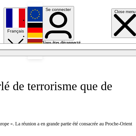
Se connecter
Close menu
English
Français
Deutsch
Vous êtes déconnecté.
Se connecter
Español
Lumières éteintes
lé de terrorisme que de
Europe ». La réunion a en grande partie été consacrée au Proche-Orient