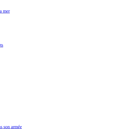
la mer
ts
ns son armée