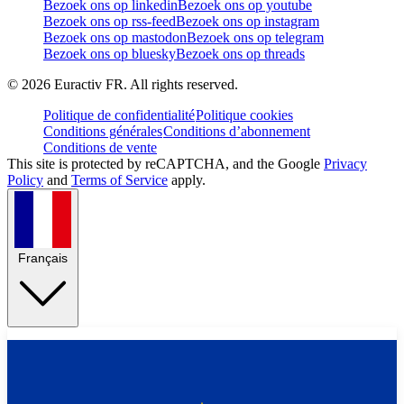
Bezoek ons op linkedin
Bezoek ons op youtube
Bezoek ons op rss-feed
Bezoek ons op instagram
Bezoek ons op mastodon
Bezoek ons op telegram
Bezoek ons op bluesky
Bezoek ons op threads
©
2026
Euractiv FR. All rights reserved.
Politique de confidentialité
Politique cookies
Conditions générales
Conditions d’abonnement
Conditions de vente
This site is protected by reCAPTCHA, and the Google
Privacy
Policy
and
Terms of Service
apply.
Français