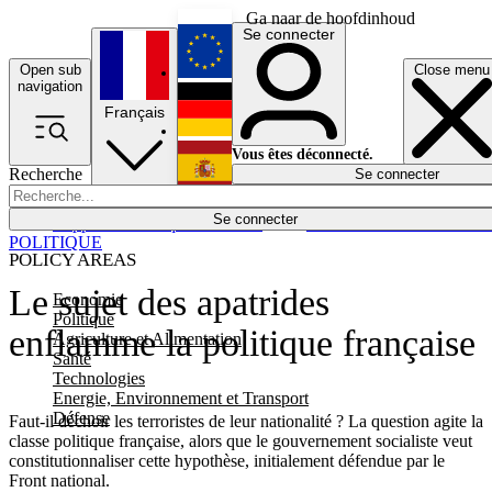
Ga naar de hoofdinhoud
Se connecter
Open sub
Close menu
English
navigation
Français
Deutsch
Vous êtes déconnecté.
Recherche
Se connecter
Español
Lumières éteintes
Se connecter
Rapporteur
Politique
Économie
Newsletters
Evénements
Em
POLITIQUE
POLICY AREAS
Le sujet des apatrides
Economie
Politique
enflamme la politique française
Agriculture et Alimentation
Santé
Technologies
Energie, Environnement et Transport
Défense
Faut-il déchoir les terroristes de leur nationalité ? La question agite la
classe politique française, alors que le gouvernement socialiste veut
constitutionnaliser cette hypothèse, initialement défendue par le
Front national.