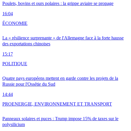
Poulets, bovins et ours polaires : la grippe aviaire se propage
16:04
ÉCONOMIE
La « résilience surprenante » de l'Allemagne face à la forte hausse
des exportations chinoises
15:17
POLITIQUE
Quatre pays européens mettent en garde contre les projets de la
Russie pour l'Ossétie du Sud
14:44
PRO
ENERGIE, ENVIRONNEMENT ET TRANSPORT
Panneaux solaires et puces : Trump impose 15% de taxes sur le
polysilicium