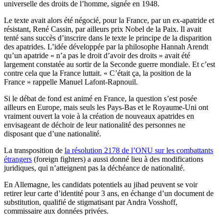
universelle des droits de l’homme, signée en 1948.
Le texte avait alors été négocié, pour la France, par un ex-apatride et
résistant, René Cassin, par ailleurs prix Nobel de la Paix. Il avait
tenté sans succès d’inscrire dans le texte le principe de la disparition
des apatrides. L’idée développée par la philosophe Hannah Arendt
qu’un apatride « n’a pas le droit d’avoir des droits » avait été
largement constatée au sortir de la Seconde guerre mondiale. Et c’est
contre cela que la France luttait. « C’était ça, la position de la
France » rappelle Manuel Lafont-Rapnouil.
Si le débat de fond est animé en France, la question s’est posée
ailleurs en Europe, mais seuls les Pays-Bas et le Royaume-Uni ont
vraiment ouvert la voie à la création de nouveaux apatrides en
envisageant de déchoir de leur nationalité des personnes ne
disposant que d’une nationalité.
La transposition de
la résolution 2178 de l’ONU sur les combattants
étrangers
(foreign fighters) a aussi donné lieu à des modifications
juridiques, qui n’atteignent pas la déchéance de nationalité.
En Allemagne, les candidats potentiels au jihad peuvent se voir
retirer leur carte d’identité pour 3 ans, en échange d’un document de
substitution, qualifié de stigmatisant par Andra Vosshoff,
commissaire aux données privées.