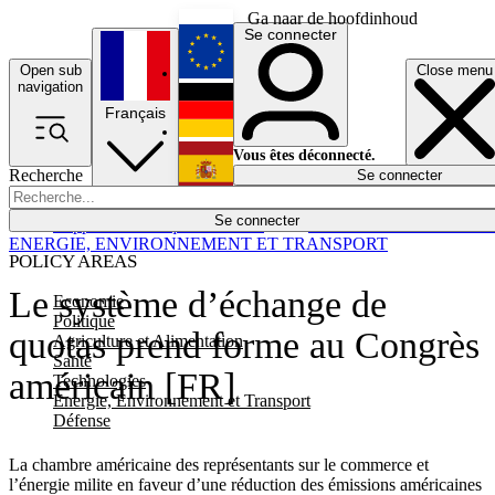
Ga naar de hoofdinhoud
Se connecter
Open sub
Close menu
English
navigation
Français
Deutsch
Vous êtes déconnecté.
Recherche
Se connecter
Español
Lumières éteintes
Se connecter
Rapporteur
Politique
Économie
Newsletters
Evénements
Em
ENERGIE, ENVIRONNEMENT ET TRANSPORT
POLICY AREAS
Le système d’échange de
Economie
Politique
quotas prend forme au Congrès
Agriculture et Alimentation
Santé
américain [FR]
Technologies
Energie, Environnement et Transport
Défense
La chambre américaine des représentants sur le commerce et
l’énergie milite en faveur d’une réduction des émissions américaines