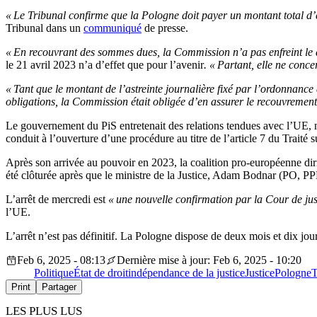
« Le Tribunal confirme que la Pologne doit payer un montant total d’
Tribunal dans un
communiqué
de presse.
« En recouvrant des sommes dues, la Commission n’a pas enfreint le d
le 21 avril 2023 n’a d’effet que pour l’avenir
. « Partant, elle ne conc
« Tant que le montant de l’astreinte journalière fixé par l’ordonnanc
obligations, la Commission était obligée d’en assurer le recouvremen
Le gouvernement du PiS entretenait des relations tendues avec l’UE, no
conduit à l’ouverture d’une procédure au titre de l’article 7 du Trait
Après son arrivée au pouvoir en 2023, la coalition pro-européenne dir
été clôturée après que le ministre de la Justice, Adam Bodnar (PO, PP
L’arrêt de mercredi est
« une nouvelle confirmation par la Cour de just
l’UE.
L’arrêt n’est pas définitif. La Pologne dispose de deux mois et dix jour
Feb 6, 2025 - 08:13
Dernière mise à jour: Feb 6, 2025 - 10:20
Politique
État de droit
indépendance de la justice
Justice
Pologne
T
Print
Partager
LES PLUS LUS