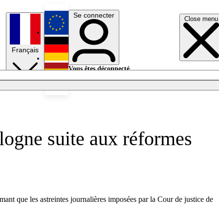
Se connecter
Close menu
English
Français
Deutsch
Vous êtes déconnecté.
Se connecter
Español
Lumières éteintes
logne suite aux réformes
nt que les astreintes journalières imposées par la Cour de justice de