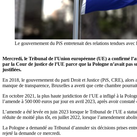
Le gouvernement du PiS entretenait des relations tendues avec 
Mercredi, le Tribunal de l’Union européenne (UE) a confirmé l’am
par la Cour de justice de l’UE parce que la Pologne n’avait pas 
justifiées.
En 2018, le gouvernement du parti Droit et Justice (PiS, CRE), alors 
manque de transparence, Bruxelles a averti que cette chambre pourrait 
En octobre 2021, la plus haute juridiction de l’UE a infligé à la Polo
l’amende à 500 000 euros par jour en avril 2023, après avoir constaté q
L’amende a été levée en juin 2023 lorsque le Tribunal de l’UE a statué 
réduite de moitié plus tôt, en juillet 2022, lorsque l’amendement aboli
La Pologne a demandé au Tribunal d’annuler six décisions prises entre j
rejeté la demande ce mercredi.