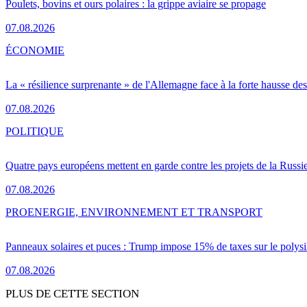
Poulets, bovins et ours polaires : la grippe aviaire se propage
07.08.2026
ÉCONOMIE
La « résilience surprenante » de l'Allemagne face à la forte hausse de
07.08.2026
POLITIQUE
Quatre pays européens mettent en garde contre les projets de la Russi
07.08.2026
PRO
ENERGIE, ENVIRONNEMENT ET TRANSPORT
Panneaux solaires et puces : Trump impose 15% de taxes sur le polysi
07.08.2026
PLUS DE CETTE SECTION