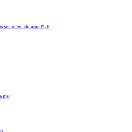
s son référendum sur l'UE
la mer
ts