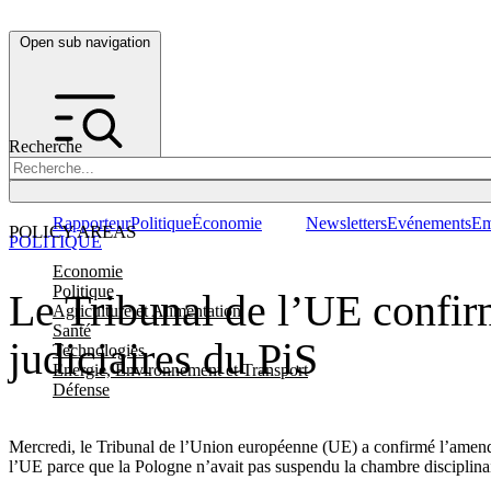
Open sub navigation
Recherche
Rapporteur
Politique
Économie
Newsletters
Evénements
Em
POLICY AREAS
POLITIQUE
Economie
Politique
Le Tribunal de l’UE confir
Agriculture et Alimentation
Santé
judiciaires du PiS
Technologies
Energie, Environnement et Transport
Défense
Mercredi, le Tribunal de l’Union européenne (UE) a confirmé l’amende 
l’UE parce que la Pologne n’avait pas suspendu la chambre disciplinai