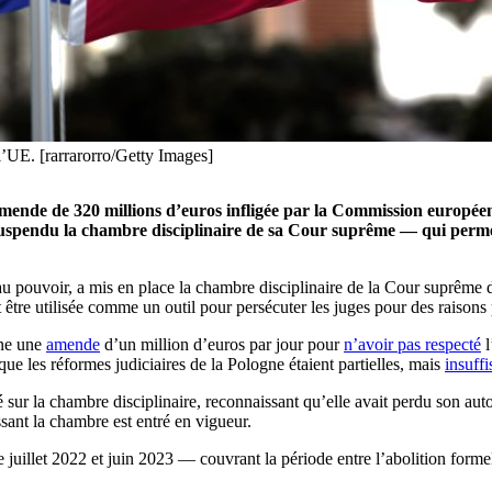
l’UE. [rarrarorro/Getty Images]
ende de 320 millions d’euros infligée par la Commission européenn
suspendu la chambre disciplinaire de sa Cour suprême — qui permet
au pouvoir, a mis en place la chambre disciplinaire de la Cour suprême 
être utilisée comme un outil pour persécuter les juges pour des raisons 
gne une
amende
d’un million d’euros par jour pour
n’avoir pas respecté
l
ue les réformes judiciaires de la Pologne étaient partielles, mais
insuffi
sur la chambre disciplinaire, reconnaissant qu’elle avait perdu son auto
ssant la chambre est entré en vigueur.
uillet 2022 et juin 2023 — couvrant la période entre l’abolition formelle