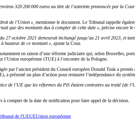
environ 320 200 000 euros au titre de l’astreinte prononcée par la Cou
roit de l’Union »,
mentionne le document
.
Le Tribunal rappelle égaleme
ernait que des montants dus à compter de cette date »
, précise encore l
e du 27 octobre 2021 demeurait inchangé jusqu’au 21 avril 2023, et tan
t à hauteur de ce montant »
, ajoute la Cour.
tamment en raison d’une réforme judiciaire qui, selon Bruxelles, portai
é sur l’Union européenne (TUE) à l’encontre de la Pologne.
igée par l’ancien président du Conseil européen Donald Tusk a promis de 
E), a présenté un plan d’action pour restaurer l’indépendance du systèm
ice de l’UE que les réformes du PiS étaient contraires au traité [de l’
s à compter de la date de notification pour faire appel de la décision.
ribunal de l'UE
UE
Union européenne