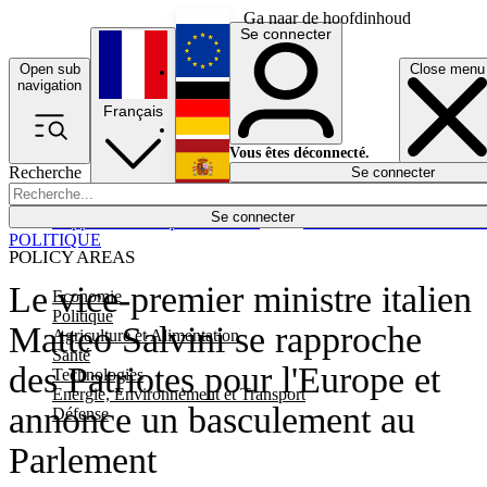
Ga naar de hoofdinhoud
Se connecter
Open sub
Close menu
English
navigation
Français
Deutsch
Vous êtes déconnecté.
Recherche
Se connecter
Español
Lumières éteintes
Se connecter
Rapporteur
Politique
Économie
Newsletters
Evénements
Em
POLITIQUE
POLICY AREAS
Le vice-premier ministre italien
Economie
Politique
Matteo Salvini se rapproche
Agriculture et Alimentation
Santé
des Patriotes pour l'Europe et
Technologies
Energie, Environnement et Transport
annonce un basculement au
Défense
Parlement