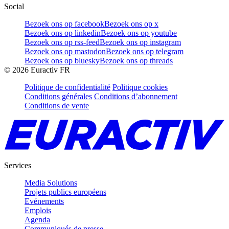
Social
Bezoek ons op facebook
Bezoek ons op x
Bezoek ons op linkedin
Bezoek ons op youtube
Bezoek ons op rss-feed
Bezoek ons op instagram
Bezoek ons op mastodon
Bezoek ons op telegram
Bezoek ons op bluesky
Bezoek ons op threads
©
2026
Euractiv FR
Politique de confidentialité
Politique cookies
Conditions générales
Conditions d’abonnement
Conditions de vente
Services
Media Solutions
Projets publics européens
Evénements
Emplois
Agenda
Communiqués de presse