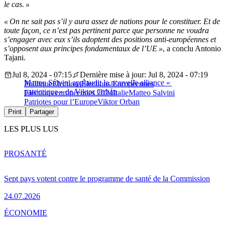
le cas. »
« On ne sait pas s’il y aura assez de nations pour le constituer. Et de
toute façon, ce n’est pas pertinent parce que personne ne voudra
s’engager avec eux s’ils adoptent des positions anti-européennes et
s’opposent aux principes fondamentaux de l’UE »
, a conclu Antonio
Tajani.
Jul 8, 2024 - 07:15
Dernière mise à jour: Jul 8, 2024 - 07:19
Matteo Salvini applaudit la nouvelle alliance «
Politique
Élections
Élections Européennes
patriotique » de Viktor Orbán
Elections européennes 2024
Italie
Matteo Salvini
Patriotes pour l’Europe
Viktor Orban
Print
Partager
LES PLUS LUS
PRO
SANTÉ
Sept pays votent contre le programme de santé de la Commission
24.07.2026
ÉCONOMIE