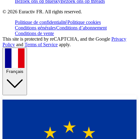
Bezoek ons op bluesky
Bezoek ons op threads
©
2026
Euractiv FR. All rights reserved.
Politique de confidentialité
Politique cookies
Conditions générales
Conditions d’abonnement
Conditions de vente
This site is protected by reCAPTCHA, and the Google
Privacy
Policy
and
Terms of Service
apply.
Français