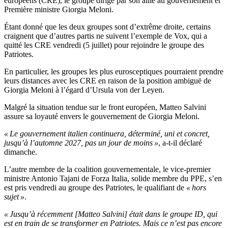
européens (CRE), le groupe dirigé par son allié au gouvernement et
Première ministre Giorgia Meloni.
Étant donné que les deux groupes sont d’extrême droite, certains
craignent que d’autres partis ne suivent l’exemple de Vox, qui a
quitté les CRE vendredi (5 juillet) pour rejoindre le groupe des
Patriotes.
En particulier, les groupes les plus eurosceptiques pourraient prendre
leurs distances avec les CRE en raison de la position ambiguë de
Giorgia Meloni à l’égard d’Ursula von der Leyen.
Malgré la situation tendue sur le front européen, Matteo Salvini
assure sa loyauté envers le gouvernement de Giorgia Meloni.
« Le gouvernement italien continuera, déterminé, uni et concret,
jusqu’à l’automne 2027, pas un jour de moins »
, a-t-il déclaré
dimanche.
L’autre membre de la coalition gouvernementale, le vice-premier
ministre Antonio Tajani de Forza Italia, solide membre du PPE, s’en
est pris vendredi au groupe des Patriotes, le qualifiant de
« hors
sujet »
.
« Jusqu’à récemment [Matteo Salvini] était dans le groupe ID, qui
est en train de se transformer en Patriotes. Mais ce n’est pas encore