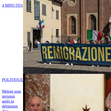
4 MINUTES
POLITIQUE
Meloni sous
pression
après la
démission