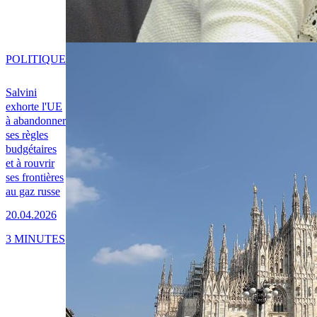
POLITIQUE
Salvini
exhorte l'UE
à abandonner
ses règles
budgétaires
et à rouvrir
ses frontières
au gaz russe
20.04.2026
3 MINUTES