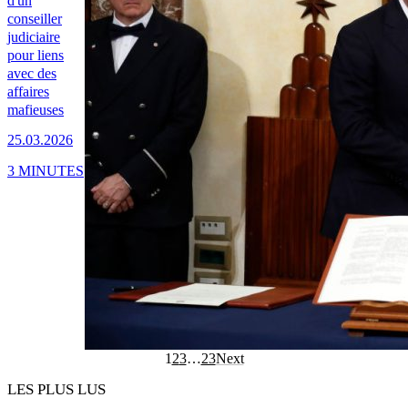
d'un
conseiller
judiciaire
pour liens
avec des
affaires
mafieuses
25.03.2026
3 MINUTES
1
2
3
…
23
Next
LES PLUS LUS