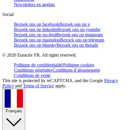
Newsletters en anglais
Social
Bezoek ons op facebook
Bezoek ons op x
Bezoek ons op linkedin
Bezoek ons op youtube
Bezoek ons op rss-feed
Bezoek ons op instagram
Bezoek ons op mastodon
Bezoek ons op telegram
Bezoek ons op bluesky
Bezoek ons op threads
©
2026
Euractiv FR. All rights reserved.
Politique de confidentialité
Politique cookies
Conditions générales
Conditions d’abonnement
Conditions de vente
This site is protected by reCAPTCHA, and the Google
Privacy
Policy
and
Terms of Service
apply.
Français