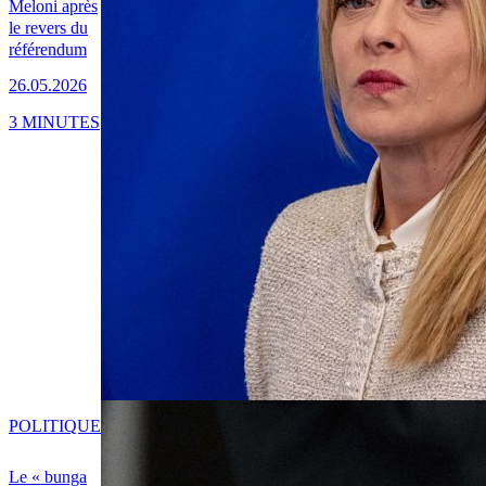
Meloni après
le revers du
référendum
26.05.2026
3 MINUTES
POLITIQUE
Le « bunga