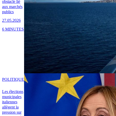
obstacle lié
aux marchés
publics
27.05.2026
6 MINUTES
POLITIQUE
Les élections
municipales
italiennes
allègent la
pression sur