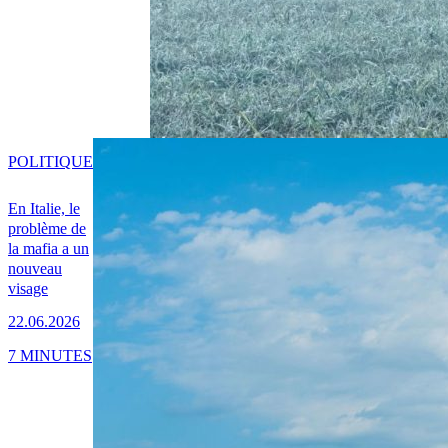
POLITIQUE
En Italie, le
problème de
la mafia a un
nouveau
visage
22.06.2026
7 MINUTES