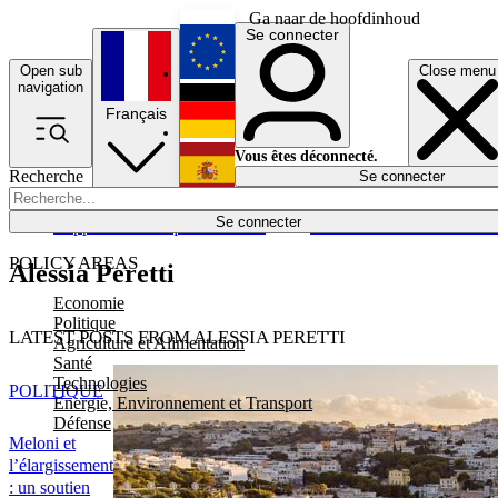
Ga naar de hoofdinhoud
Se connecter
Open sub
Close menu
English
navigation
Français
Deutsch
Vous êtes déconnecté.
Recherche
Se connecter
Español
Lumières éteintes
Se connecter
Rapporteur
Politique
Économie
Newsletters
Evénements
Em
POLICY AREAS
Alessia Peretti
Economie
Politique
LATEST POSTS FROM ALESSIA PERETTI
Agriculture et Alimentation
Santé
Technologies
POLITIQUE
Energie, Environnement et Transport
Défense
Meloni et
l’élargissement
: un soutien