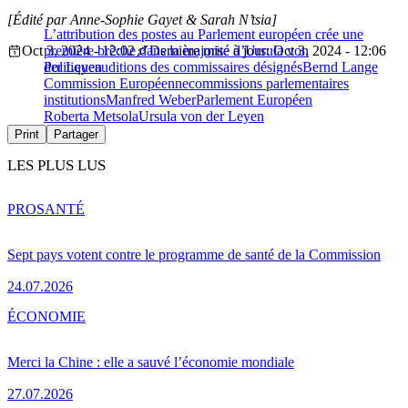
[Édité par Anne-Sophie Gayet & Sarah N’tsia]
L’attribution des postes au Parlement européen crée une
Oct 3, 2024 - 12:02
première brèche dans la majorité d’Ursula von
Dernière mise à jour: Oct 3, 2024 - 12:06
der Leyen
Politique
auditions des commissaires désignés
Bernd Lange
Commission Européenne
commissions parlementaires
institutions
Manfred Weber
Parlement Européen
Roberta Metsola
Ursula von der Leyen
Print
Partager
LES PLUS LUS
PRO
SANTÉ
Sept pays votent contre le programme de santé de la Commission
24.07.2026
ÉCONOMIE
Merci la Chine : elle a sauvé l’économie mondiale
27.07.2026