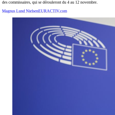
des commissaires, qui se dérouleront du 4 au 12 novembre.
Magnus Lund Nielsen
EURACTIV.com