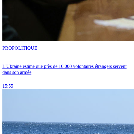
PRO
POLITIQUE
L'Ukraine estime que près de 16 000 volontaires étrangers servent
dans son armée
15:55