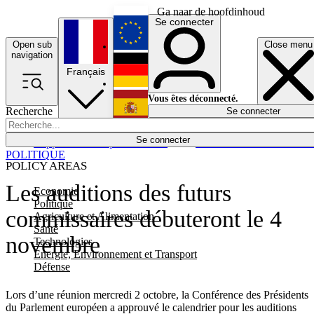
Ga naar de hoofdinhoud
Se connecter
Open sub
Close menu
English
navigation
Français
Deutsch
Vous êtes déconnecté.
Recherche
Se connecter
Español
Lumières éteintes
Se connecter
Rapporteur
Politique
Économie
Newsletters
Evénements
Em
POLITIQUE
POLICY AREAS
Les auditions des futurs
Economie
Politique
commissaires débuteront le 4
Agriculture et Alimentation
Santé
novembre
Technologies
Energie, Environnement et Transport
Défense
Lors d’une réunion mercredi 2 octobre, la Conférence des Présidents
du Parlement européen a approuvé le calendrier pour les auditions