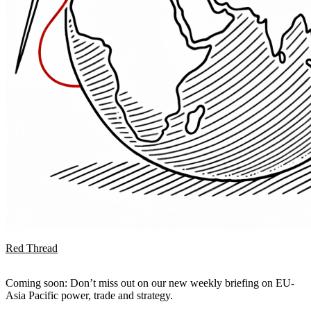
Red Thread
Coming soon: Don’t miss out on our new weekly briefing on EU-
Asia Pacific power, trade and strategy.