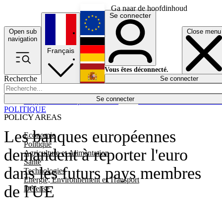
Ga naar de hoofdinhoud
Se connecter
Open sub
Close menu
English
navigation
Français
Deutsch
Vous êtes déconnecté.
Recherche
Se connecter
Español
Lumières éteintes
Se connecter
Rapporteur
Politique
Économie
Newsletters
Evénements
Em
POLITIQUE
POLICY AREAS
Les banques européennes
Economie
Politique
demandent à reporter l'euro
Agriculture et Alimentation
Santé
dans les futurs pays membres
Technologies
Energie, Environnement et Transport
de l'UE
Défense