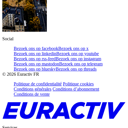
Social
Bezoek ons op facebook
Bezoek ons op x
Bezoek ons op linkedin
Bezoek ons op youtube
Bezoek ons op rss-feed
Bezoek ons op instagram
Bezoek ons op mastodon
Bezoek ons op telegram
Bezoek ons op bluesky
Bezoek ons op threads
©
2026
Euractiv FR
Politique de confidentialité
Politique cookies
Conditions générales
Conditions d’abonnement
Conditions de vente
Services