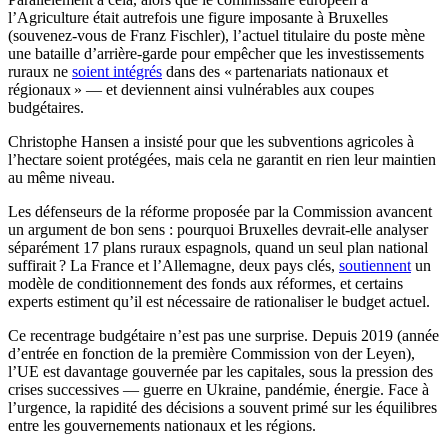
l’Agriculture était autrefois une figure imposante à Bruxelles
(souvenez-vous de Franz Fischler), l’actuel titulaire du poste mène
une bataille d’arrière-garde pour empêcher que les investissements
ruraux ne
soient intégrés
dans des « partenariats nationaux et
régionaux » — et deviennent ainsi vulnérables aux coupes
budgétaires.
Christophe Hansen a insisté pour que les subventions agricoles à
l’hectare soient protégées, mais cela ne garantit en rien leur maintien
au même niveau.
Les défenseurs de la réforme proposée par la Commission avancent
un argument de bon sens : pourquoi Bruxelles devrait-elle analyser
séparément 17 plans ruraux espagnols, quand un seul plan national
suffirait ? La France et l’Allemagne, deux pays clés,
soutiennent
un
modèle de conditionnement des fonds aux réformes, et certains
experts estiment qu’il est nécessaire de rationaliser le budget actuel.
Ce recentrage budgétaire n’est pas une surprise. Depuis 2019 (année
d’entrée en fonction de la première Commission von der Leyen),
l’UE est davantage gouvernée par les capitales, sous la pression des
crises successives — guerre en Ukraine, pandémie, énergie. Face à
l’urgence, la rapidité des décisions a souvent primé sur les équilibres
entre les gouvernements nationaux et les régions.