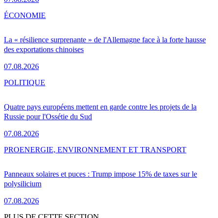
ÉCONOMIE
La « résilience surprenante » de l'Allemagne face à la forte hausse
des exportations chinoises
07.08.2026
POLITIQUE
Quatre pays européens mettent en garde contre les projets de la
Russie pour l'Ossétie du Sud
07.08.2026
PRO
ENERGIE, ENVIRONNEMENT ET TRANSPORT
Panneaux solaires et puces : Trump impose 15% de taxes sur le
polysilicium
07.08.2026
PLUS DE CETTE SECTION