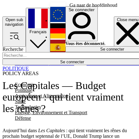
Ga naar de hoofdinhoud
Se connecter
Open sub
Close menu
English
navigation
Français
Deutsch
Vous êtes déconnecté.
Recherche
Se connecter
Español
Lumières éteintes
Se connecter
Rapporteur
Politique
Économie
Newsletters
Evénements
Em
POLITIQUE
POLICY AREAS
Les Capitales — Budget
Economie
Politique
européen : qui tient vraiment
Agriculture et Alimentation
Santé
les rênes ?
Technologies
Energie, Environnement et Transport
Défense
Aujourd’hui dans
Les Capitales
: qui tient vraiment les rênes du
prochain budget septennal de l’UE, Donald Trump lance un