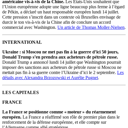
américaine vis-à-vis de la Chine.
Les États-Unis souhaitent que
l’Union européenne adopte une ligne beaucoup plus ferme à l’égard
de Pékin, a déclaré un haut responsable européen lundi 14 juillet.
Cette pression s’inscrit dans un contexte où Bruxelles envisage de
durcir le ton vis-à-vis de la Chine afin de conclure un accord
commercial avec Washington.
Un article de Thomas Moller-Nielsen
.
INTERNATIONAL
Ukraine : si Moscou ne met pas fin à la guerre d’ici 50 jours,
Donald Trump s’en prendra aux acheteurs de pétrole russe.
Donald Trump a annoncé lundi 14 juillet que Washington pourrait
imposer des sanctions aux acheteurs de pétrole russe si Moscou ne
mettait pas fin à sa guerre contre l’Ukraine d’ici le 2 septembre.
Les
détails avec Alexandra Brzozowski et Aurélie Pugnet
.
LES CAPITALES
FRANCE
La France se positionne comme « moteur » du réarmement
européen.
La France a réaffirmé son rôle de premier plan dans le
renforcement de la défense européenne, et elle compte sur
l’Allemagne comme allié stratégique.