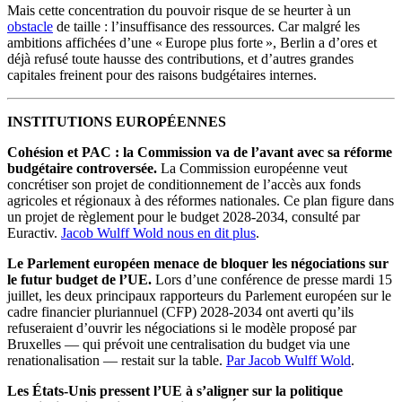
Mais cette concentration du pouvoir risque de se heurter à un
obstacle
de taille : l’insuffisance des ressources. Car malgré les
ambitions affichées d’une « Europe plus forte », Berlin a d’ores et
déjà refusé toute hausse des contributions, et d’autres grandes
capitales freinent pour des raisons budgétaires internes.
INSTITUTIONS EUROPÉENNES
Cohésion et PAC : la Commission va de l’avant avec sa réforme
budgétaire controversée.
La Commission européenne veut
concrétiser son projet de conditionnement de l’accès aux fonds
agricoles et régionaux à des réformes nationales. Ce plan figure dans
un projet de règlement pour le budget 2028-2034, consulté par
Euractiv.
Jacob Wulff Wold nous en dit plus
.
Le Parlement européen menace de bloquer les négociations sur
le futur budget de l’UE.
Lors d’une conférence de presse mardi 15
juillet, les deux principaux rapporteurs du Parlement européen sur le
cadre financier pluriannuel (CFP) 2028-2034 ont averti qu’ils
refuseraient d’ouvrir les négociations si le modèle proposé par
Bruxelles — qui prévoit une centralisation du budget via une
renationalisation — restait sur la table.
Par Jacob Wulff Wold
.
Les États-Unis pressent l’UE à s’aligner sur la politique