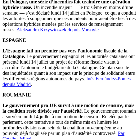
En Pologne, une série d’incendies fait craindre une opération
hybride russe.
Un incendie majeur — le troisième en moins d’une
semaine — s’est déclaré lundi 14 juillet en Pologne, ce qui a conduit
les autorités à soupçonner que ces incidents pourraient être liés à des
opérations hybrides menées par les services de renseignement
russes.
Aleksandra Krzysztoszek depuis Varsovie
.
ESPAGNE
L’Espagne fait un premier pas vers l’autonomie fiscale de la
Catalogne.
Le gouvernement espagnol et les autorités catalanes ont
présenté lundi 14 juillet un projet de réforme fiscale visant à
accroître l’autonomie budgétaire de la Catalogne. Ce plan suscite
des inquiétudes quant à son impact sur le principe de solidarité entre
les différentes régions autonomes du pays.
Inés Fernández-Pontes
depuis Madrid
.
ROUMANIE
Le gouvernement pro-UE survit à une motion de censure, mais
la coalition reste divisée sur l’austérité.
Le gouvernement roumain
a survécu lundi 14 juillet à une motion de censure. Rejetée par le
parlement, cette tentative a tout de même mis en lumière les
profondes divisions au sein de la coalition pro-européenne au
pouvoir, déjà fragilisée par un plan d’austérité controversé.
Par
Catalina Mihai
.