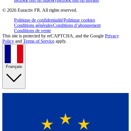
Bezoek ons op bluesky
Bezoek ons op threads
©
2026
Euractiv FR. All rights reserved.
Politique de confidentialité
Politique cookies
Conditions générales
Conditions d’abonnement
Conditions de vente
This site is protected by reCAPTCHA, and the Google
Privacy
Policy
and
Terms of Service
apply.
Français