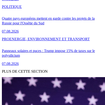
POLITIQUE
Quatre pays européens mettent en garde contre les projets de la
Russie pour l'Ossétie du Sud
07.08.2026
PRO
ENERGIE, ENVIRONNEMENT ET TRANSPORT
Panneaux solaires et puces : Trump impose 15% de taxes sur le
polysilicium
07.08.2026
PLUS DE CETTE SECTION