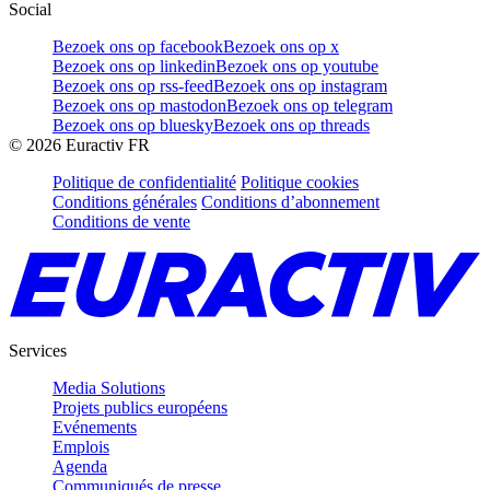
Social
Bezoek ons op facebook
Bezoek ons op x
Bezoek ons op linkedin
Bezoek ons op youtube
Bezoek ons op rss-feed
Bezoek ons op instagram
Bezoek ons op mastodon
Bezoek ons op telegram
Bezoek ons op bluesky
Bezoek ons op threads
©
2026
Euractiv FR
Politique de confidentialité
Politique cookies
Conditions générales
Conditions d’abonnement
Conditions de vente
Services
Media Solutions
Projets publics européens
Evénements
Emplois
Agenda
Communiqués de presse