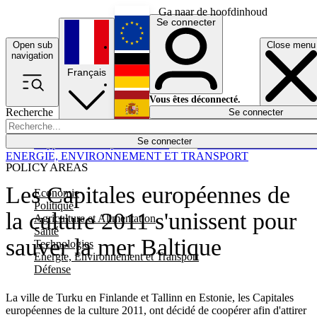
Ga naar de hoofdinhoud
Se connecter
Open sub
Close menu
English
navigation
Français
Deutsch
Vous êtes déconnecté.
Recherche
Se connecter
Español
Lumières éteintes
Se connecter
Rapporteur
Politique
Économie
Newsletters
Evénements
Em
ENERGIE, ENVIRONNEMENT ET TRANSPORT
POLICY AREAS
Les Capitales européennes de
Economie
Politique
la culture 2011 s'unissent pour
Agriculture et Alimentation
Santé
sauver la mer Baltique
Technologies
Energie, Environnement et Transport
Défense
La ville de Turku en Finlande et Tallinn en Estonie, les Capitales
européennes de la culture 2011, ont décidé de coopérer afin d'attirer