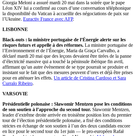
Giorgia Meloni a assuré mardi 20 mai dans la soirée que le pape
Léon XIV lui a confirmé au cours d’une conversation téléphonique
la disponibilité du Vatican à accueillir des négociations de paix sur
l’Ukraine.
Euractiv France avec AFP
.
LISBONNE
Black-outs : la ministre portugaise de l’Énergie alerte sur les
risques futurs et appelle à des réformes.
La ministre portugaise de
l’Environnement et de l’Énergie, Maria da Graça Carvalho, a
déclaré mardi 20 mai que des leçons devaient être tirées de la panne
d’électricité massive qui a touché la péninsule ibérique fin avril,
affirmant qu’un autre évènement de se type pourrait se produire et
insistant sur le fait que des mesures peuvent d’ores et déjà être prises
pour en atténuer les effets.
Un article de Cristina Cardoso et Sara
Curralo Ribeiro
.
VARSOVIE
Présidentielle polonaise : Sławomir Mentzen pose les conditions
de son soutien à l’approche du second tour.
Sławomir Mentzen,
leader d’extrême droite arrivée en troisième position lors du premier
tour de l’élection présidentielle polonaise, a fixé des conditions
strictes en échange de son soutien à l’un des deux candidats encore
en lice pour le second tour du 1er juin — le pro-européen Rafał