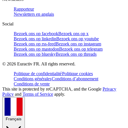
Rapporteur
Newsletters en anglais
Social
Bezoek ons op facebook
Bezoek ons op x
Bezoek ons op linkedin
Bezoek ons op youtube
Bezoek ons op rss-feed
Bezoek ons op instagram
Bezoek ons op mastodon
Bezoek ons op telegram
Bezoek ons op bluesky
Bezoek ons op threads
©
2026
Euractiv FR. All rights reserved.
Politique de confidentialité
Politique cookies
Conditions générales
Conditions d’abonnement
Conditions de vente
This site is protected by reCAPTCHA, and the Google
Privacy
Policy
and
Terms of Service
apply.
Français