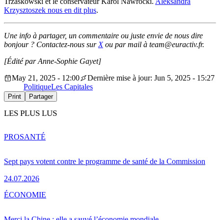
Trzaskowski et le conservateur Karol Nawrocki.
Aleksandra
Krzysztoszek nous en dit plus
.
Une info à partager, un commentaire ou juste envie de nous dire
bonjour ? Contactez-nous sur
X
ou par mail à team@euractiv.fr.
[Édité par Anne-Sophie Gayet]
May 21, 2025 - 12:00
Dernière mise à jour: Jun 5, 2025 - 15:27
Politique
Les Capitales
Print
Partager
LES PLUS LUS
PRO
SANTÉ
Sept pays votent contre le programme de santé de la Commission
24.07.2026
ÉCONOMIE
Merci la Chine : elle a sauvé l’économie mondiale