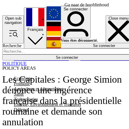
Ga naar de hoofdinhoud
Se connecter
Open sub
Close menu
English
navigation
Français
Deutsch
Vous êtes déconnecté.
Recherche
Se connecter
Español
Lumières éteintes
Se connecter
Rapporteur
Politique
Économie
Newsletters
Evénements
Em
POLITIQUE
POLICY AREAS
Les Capitales : George Simion
Economie
Politique
dénonce une ingérence
Agriculture et Alimentation
Santé
française dans la présidentielle
Technologies
Energie, Environnement et Transport
roumaine et demande son
Défense
annulation