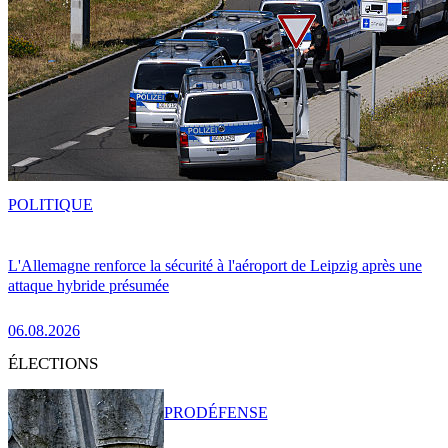
POLITIQUE
L'Allemagne renforce la sécurité à l'aéroport de Leipzig après une
attaque hybride présumée
06.08.2026
ÉLECTIONS
PRO
DÉFENSE