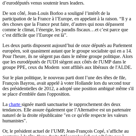
d’eurodéputés
venus soutenir leurs leaders.
De son côté,
Jean-Louis
Borloo
a souligné l’intérêt de la
participation de la France à l’Europe, en appelant à la raison.
“Il y a
des choses que la France peut faire, d’autres qui nous dépassent
comme le climat, l’énergie, les paradis fiscaux…et c’est
parce
que
c’est difficile que l’Europe est là”.
Les deux partis disposent aujourd’hui de onze députés au Parlement
européen, soit quasiment autant que le groupe socialiste qui en a 14.
Pour l'heure, ils ne siègent pas dans le même groupe politique. Alors
que les eurodéputés de l'UDI siègent aux côtés de l'UMP dans le
groupe PPE, ceux du Modem sont affiliés aux libéraux de l'ALDE.
Sur le plan politique, le nouveau parti dont l’une des têtes de file,
François Bayrou, avait appelé à voter Hollande lors du second tour
des présidentielles de 2012, a adopté une position ambiguë même s'il
se place d'emblée dans l'opposition.
La
charte
signée mardi sanctuarise le rapprochement des deux
tendances. Elle assure également que l’Alternative est un partenaire
naturel de la droite républicaine "en ce qu'elle respecte les valeurs
humanistes".
Or, le président actuel de l’UMP, Jean-François Copé, s’affiche au