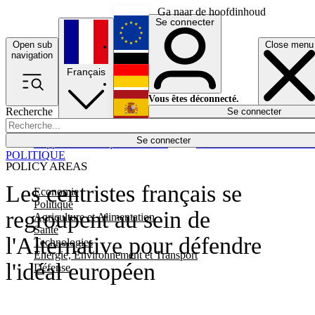
Ga naar de hoofdinhoud
Se connecter
Open sub
Close menu
English
navigation
Français
Deutsch
Vous êtes déconnecté.
Recherche
Se connecter
Español
Lumières éteintes
Se connecter
Rapporteur
Politique
Économie
Newsletters
Evénements
Em
POLITIQUE
POLICY AREAS
Les centristes français se
Economie
Politique
regroupent au sein de
Agriculture et Alimentation
Santé
l'Alternative pour défendre
Technologies
Energie, Environnement et Transport
l'idéal européen
Défense