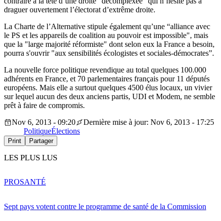
contraire à la tête d’une droite “décomplexée” qui n’hésite pas à
draguer ouvertement l’électorat d’extrême droite.
La Charte de l’Alternative stipule également qu’une “alliance avec
le PS et les appareils de coalition au pouvoir est impossible", mais
que la "large majorité réformiste" dont selon eux la France a besoin,
pourra s'ouvrir "aux sensibilités écologistes et sociales-démocrates”.
La nouvelle force politique revendique au total quelques 100.000
adhérents en France, et 70 parlementaires français pour 11 députés
européens. Mais elle a surtout quelques 4500 élus locaux, un vivier
sur lequel aucun des deux anciens partis, UDI et Modem, ne semble
prêt à faire de compromis.
Nov 6, 2013 - 09:20
Dernière mise à jour: Nov 6, 2013 - 17:25
Politique
Élections
Print
Partager
LES PLUS LUS
PRO
SANTÉ
Sept pays votent contre le programme de santé de la Commission