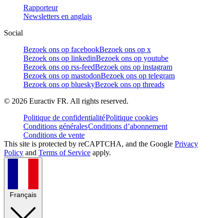
Rapporteur
Newsletters en anglais
Social
Bezoek ons op facebook
Bezoek ons op x
Bezoek ons op linkedin
Bezoek ons op youtube
Bezoek ons op rss-feed
Bezoek ons op instagram
Bezoek ons op mastodon
Bezoek ons op telegram
Bezoek ons op bluesky
Bezoek ons op threads
©
2026
Euractiv FR. All rights reserved.
Politique de confidentialité
Politique cookies
Conditions générales
Conditions d’abonnement
Conditions de vente
This site is protected by reCAPTCHA, and the Google
Privacy
Policy
and
Terms of Service
apply.
Français