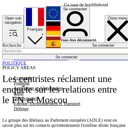
Ga naar de hoofdinhoud
Se connecter
Open sub
Close menu
English
navigation
Français
Deutsch
Vous êtes déconnecté.
Recherche
Se connecter
Español
Lumières éteintes
Se connecter
Rapporteur
Politique
Économie
Newsletters
Evénements
Em
POLITIQUE
POLICY AREAS
Les centristes réclament une
Economie
Politique
enquête sur les relations entre
Agriculture et Alimentation
Santé
le FN et Moscou
Technologies
Energie, Environnement et Transport
Défense
Le groupe des libéraux au Parlement européen (ADLE) veut en
savoir plus sur les contacts qu'entretiennent l'extrême droite française