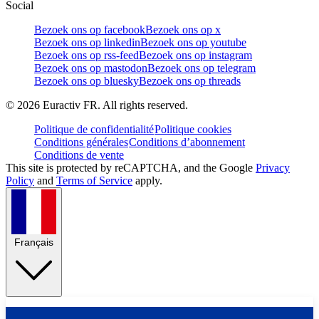
Social
Bezoek ons op facebook
Bezoek ons op x
Bezoek ons op linkedin
Bezoek ons op youtube
Bezoek ons op rss-feed
Bezoek ons op instagram
Bezoek ons op mastodon
Bezoek ons op telegram
Bezoek ons op bluesky
Bezoek ons op threads
©
2026
Euractiv FR. All rights reserved.
Politique de confidentialité
Politique cookies
Conditions générales
Conditions d’abonnement
Conditions de vente
This site is protected by reCAPTCHA, and the Google
Privacy
Policy
and
Terms of Service
apply.
Français