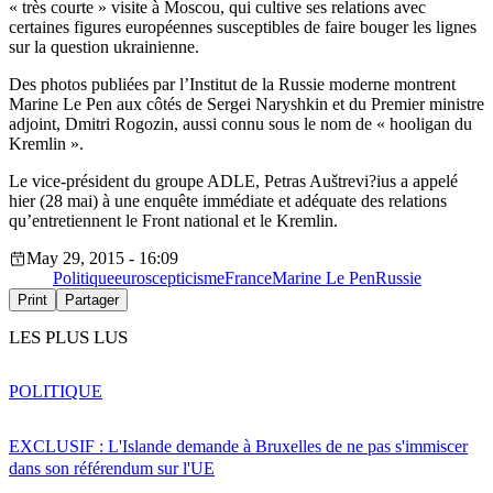
« très courte » visite à Moscou, qui cultive ses relations avec
certaines figures européennes susceptibles de faire bouger les lignes
sur la question ukrainienne.
Des photos publiées par l’Institut de la Russie moderne montrent
Marine Le Pen aux côtés de Sergei Naryshkin et du Premier ministre
adjoint, Dmitri Rogozin, aussi connu sous le nom de « hooligan du
Kremlin ».
Le vice-président du groupe ADLE, Petras Auštrevi?ius a appelé
hier (28 mai) à une enquête immédiate et adéquate des relations
qu’entretiennent le Front national et le Kremlin.
May 29, 2015 - 16:09
Politique
euroscepticisme
France
Marine Le Pen
Russie
Print
Partager
LES PLUS LUS
POLITIQUE
EXCLUSIF : L'Islande demande à Bruxelles de ne pas s'immiscer
dans son référendum sur l'UE