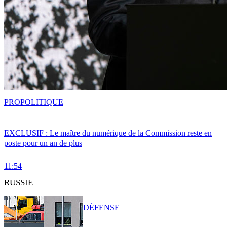
PRO
POLITIQUE
EXCLUSIF : Le maître du numérique de la Commission reste en
poste pour un an de plus
11:54
RUSSIE
DÉFENSE