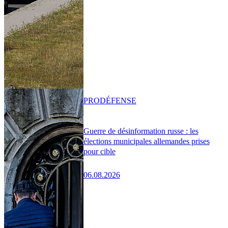
PRO
DÉFENSE
Guerre de désinformation russe : les
élections municipales allemandes prises
pour cible
06.08.2026