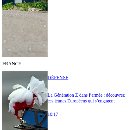
FRANCE
DÉFENSE
La Génération Z dans l’armée : découvrez
ces jeunes Européens qui s’engagent
10:17