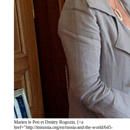
Marien le Pen et Dmitry Rogozin. [<a
href="http://imrussia.org/en/russia-and-the-world/645-