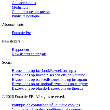
Contactez-nous
Mediahuis
Communiqués de presse
Publicité politique
Abonnements
Euractiv Pro
Newsletters
Rapporteur
Newsletters en anglais
Social
Bezoek ons op facebook
Bezoek ons op x
Bezoek ons op linkedin
Bezoek ons op youtube
Bezoek ons op rss-feed
Bezoek ons op instagram
Bezoek ons op mastodon
Bezoek ons op telegram
Bezoek ons op bluesky
Bezoek ons op threads
©
2026
Euractiv FR. All rights reserved.
Politique de confidentialité
Politique cookies
Conditions générales
Conditions d’abonnement