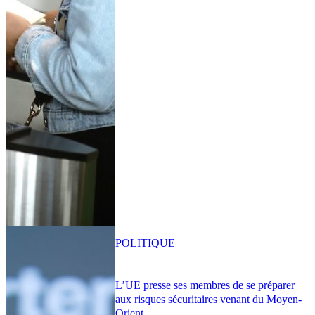
POLITIQUE
L’UE presse ses membres de se préparer
aux risques sécuritaires venant du Moyen-
Orient