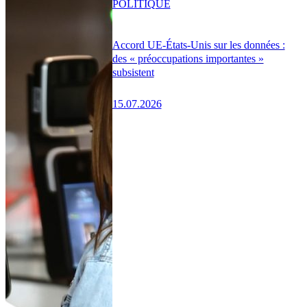
POLITIQUE
Accord UE-États-Unis sur les données :
des « préoccupations importantes »
subsistent
15.07.2026