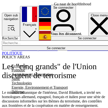
Ga naar de hoofdinhoud
Se connecter
Open sub
Close menu
English
navigation
Français
Deutsch
Vous êtes déconnecté.
Recherche
Se connecter
Español
Lumières éteintes
Se connecter
Rapporteur
Politique
Économie
Newsletters
Evénements
Em
POLITIQUE
POLICY AREAS
Les "cinq grands" de l'Union
Economie
Politique
discutent de terrorisme
Agriculture et Alimentation
Santé
Technologies
Energie, Environnement et Transport
Défense
Le ministre britannique de l'intérieur, David Blunkett, a invité ses
homologues allemand, espagnol, français et italien pour une série de
discussions informelles sur les thèmes du terrorisme, des contrôles
aux frontières et de la coopération en matière de renseignement.