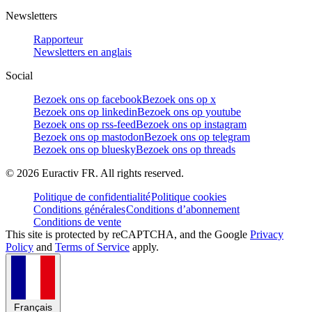
Newsletters
Rapporteur
Newsletters en anglais
Social
Bezoek ons op facebook
Bezoek ons op x
Bezoek ons op linkedin
Bezoek ons op youtube
Bezoek ons op rss-feed
Bezoek ons op instagram
Bezoek ons op mastodon
Bezoek ons op telegram
Bezoek ons op bluesky
Bezoek ons op threads
©
2026
Euractiv FR. All rights reserved.
Politique de confidentialité
Politique cookies
Conditions générales
Conditions d’abonnement
Conditions de vente
This site is protected by reCAPTCHA, and the Google
Privacy
Policy
and
Terms of Service
apply.
Français