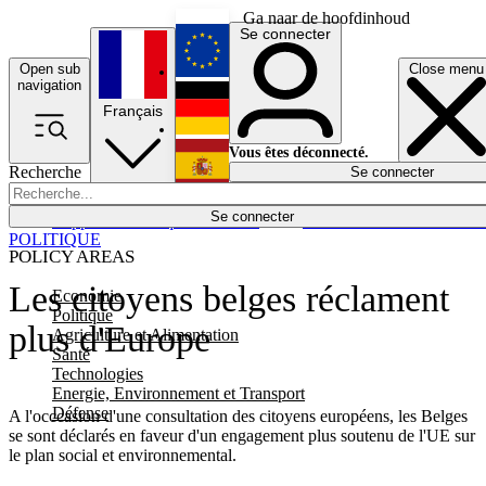
Ga naar de hoofdinhoud
Se connecter
Open sub
Close menu
English
navigation
Français
Deutsch
Vous êtes déconnecté.
Recherche
Se connecter
Español
Lumières éteintes
Se connecter
Rapporteur
Politique
Économie
Newsletters
Evénements
Em
POLITIQUE
POLICY AREAS
Les citoyens belges réclament
Economie
Politique
plus d'Europe
Agriculture et Alimentation
Santé
Technologies
Energie, Environnement et Transport
Défense
A l'occcasion d'une consultation des citoyens européens, les Belges
se sont déclarés en faveur d'un engagement plus soutenu de l'UE sur
le plan social et environnemental.