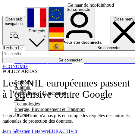
Ga naar de hoofdinhoud
Se connecter
Open sub
Close menu
English
navigation
Français
Deutsch
Vous êtes déconnecté.
Recherche
Se connecter
Español
Lumières éteintes
Se connecter
Rapporteur
Politique
Économie
Newsletters
Evénements
Em
ÉCONOMIE
POLICY AREAS
Les CNIL européennes passent
Economie
Politique
à l'offensive contre Google
Agriculture et Alimentation
Santé
Technologies
Energie, Environnement et Transport
Défense
Le géant américain n'a pas pris en compte les requêtes des autorités
nationales de protection des données.
Jean-Sébastien Lefebvre
EURACTIV.fr