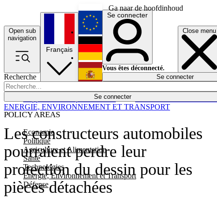
Ga naar de hoofdinhoud
Se connecter
Open sub
Close menu
English
navigation
Français
Deutsch
Vous êtes déconnecté.
Recherche
Se connecter
Español
Lumières éteintes
Se connecter
Rapporteur
Politique
Économie
Newsletters
Evénements
Em
ENERGIE, ENVIRONNEMENT ET TRANSPORT
POLICY AREAS
Les constructeurs automobiles
Economie
Politique
pourraient perdre leur
Agriculture et Alimentation
Santé
protection du dessin pour les
Technologies
Energie, Environnement et Transport
pièces détachées
Défense