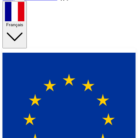
Français