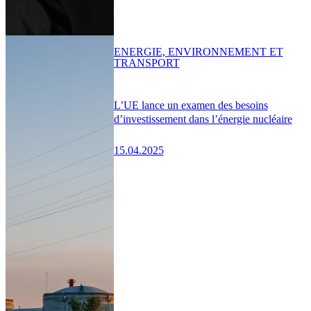
ENERGIE, ENVIRONNEMENT ET
TRANSPORT
L’UE lance un examen des besoins
d’investissement dans l’énergie nucléaire
15.04.2025