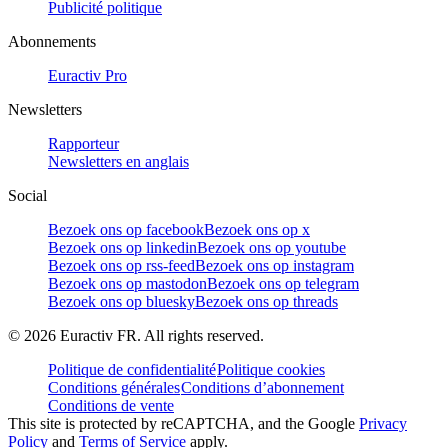
Publicité politique
Abonnements
Euractiv Pro
Newsletters
Rapporteur
Newsletters en anglais
Social
Bezoek ons op facebook
Bezoek ons op x
Bezoek ons op linkedin
Bezoek ons op youtube
Bezoek ons op rss-feed
Bezoek ons op instagram
Bezoek ons op mastodon
Bezoek ons op telegram
Bezoek ons op bluesky
Bezoek ons op threads
©
2026
Euractiv FR. All rights reserved.
Politique de confidentialité
Politique cookies
Conditions générales
Conditions d’abonnement
Conditions de vente
This site is protected by reCAPTCHA, and the Google
Privacy
Policy
and
Terms of Service
apply.