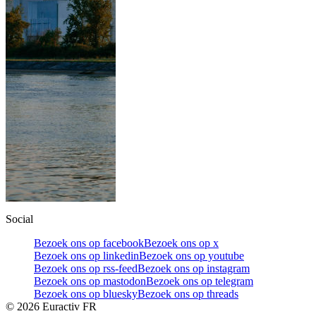
Social
Bezoek ons op facebook
Bezoek ons op x
Bezoek ons op linkedin
Bezoek ons op youtube
Bezoek ons op rss-feed
Bezoek ons op instagram
Bezoek ons op mastodon
Bezoek ons op telegram
Bezoek ons op bluesky
Bezoek ons op threads
©
2026
Euractiv FR