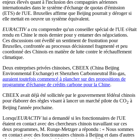
enjeux élevés quant à l'inclusion des compagnies aériennes
internationales dans le système d'échange de quotas d'émission
(ETS) de l'UE. Bruxelles affirme que Beijing pourrait y déroger si
elle mettait en oeuvre un système équivalent.
EURACTIV
a cru comprendre qu'un conseiller spécial de l'UE s'était
rendu en Chine le mois dernier pour y entamer des négociations.
Ces discussions ont éveillé un sentiment de frustration pour
Bruxelles, confrontée au processus décisionnel fragmenté et peu
coordonné des Chinois en matière de lutte contre le réchauffement
climatique.
Deux entreprises privées chinoises, CBEEX (China Beijing
Environmental Exchange) et Shenzhen Carbonneutral Bio-gas,
auraient toutefois commencé à plancher sur des propositions de
programme d'échange de crédits carbone pour la Chine
.
CBEEX avait déjà été sollicitée par le gouvernement fédéral chinois
pour élaborer des règles visant à lancer un marché pilote du CO
à
2
Beijing l'année prochaine.
Lorsqu'
EURACTIV
lui a demandé si les fonctionnaires de l'UE
étaient en contact avec des chercheurs chinois travaillant sur ces
deux programmes, M. Runge-Metzger a répondu : « Nous sommes
en contact avec des fonctionnaires chinois à Beijing et dans d'autres