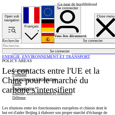
Ga naar de hoofdinhoud
Se connecter
Open sub
Close menu
English
navigation
Français
Deutsch
Vous êtes déconnecté.
Recherche
Se connecter
Español
Lumières éteintes
Se connecter
Rapporteur
Politique
Économie
Newsletters
Evénements
Em
ENERGIE, ENVIRONNEMENT ET TRANSPORT
POLICY AREAS
Les contacts entre l'UE et la
Economie
Politique
Chine pour le marché du
Agriculture et Alimentation
Santé
carbone s'intensifient
Technologies
Energie, Environnement et Transport
Défense
Les réunions entre les fonctionnaires européens et chinois dont le
but est d'aider Beijing à élaborer son propre marché d'échange de