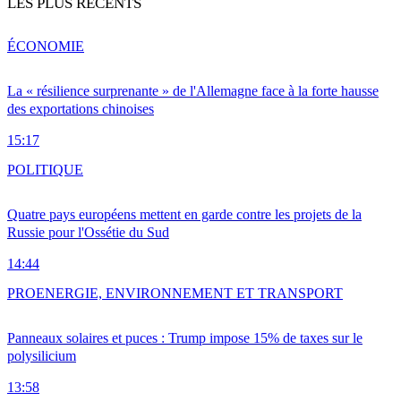
LES PLUS RÉCENTS
ÉCONOMIE
La « résilience surprenante » de l'Allemagne face à la forte hausse
des exportations chinoises
15:17
POLITIQUE
Quatre pays européens mettent en garde contre les projets de la
Russie pour l'Ossétie du Sud
14:44
PRO
ENERGIE, ENVIRONNEMENT ET TRANSPORT
Panneaux solaires et puces : Trump impose 15% de taxes sur le
polysilicium
13:58