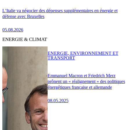
L’Italie va négocier des dépenses supplémentaires en énergie et
défense avec Bruxelles
05.08.2026
ENERGIE & CLIMAT
ENERGIE, ENVIRONNEMENT ET
TRANSPORT
Emmanuel Macron et Friedrich Merz
prônent un « réalignement » des politiques
énergétiques française et allemande
08.05.2025