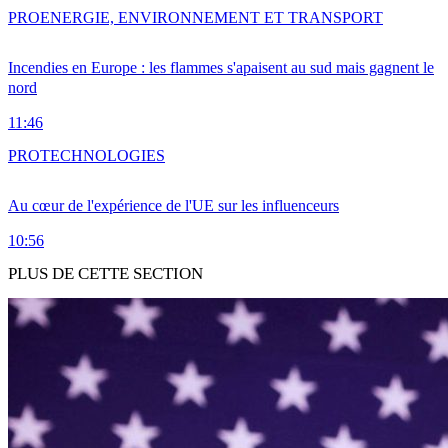
PRO
ENERGIE, ENVIRONNEMENT ET TRANSPORT
Incendies en Europe : les flammes s'apaisent au sud mais gagnent le
nord
11:46
PRO
TECHNOLOGIES
Au cœur de l'expérience de l'UE sur les influenceurs
10:56
PLUS DE CETTE SECTION