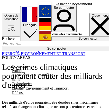
Ga naar de hoofdinhoud
Se connecter
Open sub
Close menu
English
navigation
Français
Deutsch
Vous êtes déconnecté.
Recherche
Se connecter
Español
Lumières éteintes
Se connecter
Rapporteur
Politique
Économie
Newsletters
Evénements
Em
ENERGIE, ENVIRONNEMENT ET TRANSPORT
POLICY AREAS
Les crimes climatiques
Economie
Politique
pourraient coûter des milliards
Agriculture et Alimentation
Santé
d'euros
Technologies
Energie, Environnement et Transport
Défense
Des milliards d'euros pourraient être dérobés si les mécanismes
relatifs au changement climatique ne sont pas renforcés et rendus