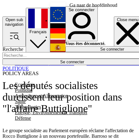
Ga naar de hoofdinhoud
Se connecter
Open sub
Close menu
English
navigation
Français
Deutsch
Vous êtes déconnecté.
Recherche
Se connecter
Español
Lumières éteintes
Se connecter
Rapporteur
Politique
Économie
Newsletters
Evénements
Em
POLITIQUE
POLICY AREAS
Les députés socialistes
Economie
Politique
durcissent leur position dans
Agriculture et Alimentation
Santé
"l'affaire Buttiglione"
Technologies
Energie, Environnement et Transport
Défense
Le groupe socialiste au Parlement européen réclame l'affectation de
Rocco Buttiglione à un nouveau portefeuille. Barroso se dit