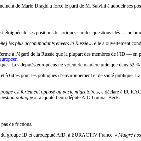
ement de Mario Draghi a forcé le parti de M. Salvini à adoucir ses posit
st éloignée de ses positions historiques sur des questions clés — notamm
oite] les plus accommodants envers la Russie »
, elle a ouvertement con
ferme à l’égard de la Russie que la plupart des membres de l’ID — en par
 européen
tiques. Les députés européens ne votent de manière unie que dans 52 % de
, et à 64 % pour les politiques d’environnement et de santé publique. 
groupe est fortement opposé au pacte migratoire »
, a déclaré à EURACT
uestion politique »
, a ajouté l’eurodéputé AfD Gunnar Beck.
 pas de frictions.
ent du groupe ID et eurodéputé AfD, à EURACTIV France.
« Malgré nos