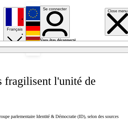
Se connecter
Close menu
English
Français
Deutsch
Vous êtes déconnecté.
Se connecter
Español
Lumières éteintes
fragilisent l'unité de
 groupe parlementaire Identité & Démocratie (ID), selon des sources