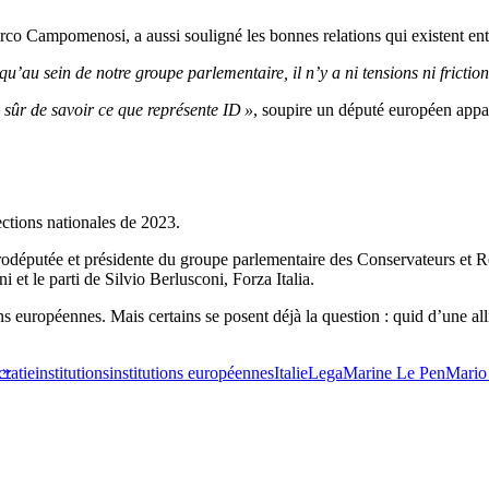
co Campomenosi, a aussi souligné les bonnes relations qui existent entr
 qu’au sein de notre groupe parlementaire, il n’y a ni tensions ni frictio
 sûr de savoir ce que représente ID »
, soupire un député européen app
lections nationales de 2023.
i, eurodéputée et présidente du groupe parlementaire des Conservateurs e
 et le parti de Silvio Berlusconi, Forza Italia.
ns européennes. Mais certains se posent déjà la question : quid d’une
 »
cratie
institutions
institutions européennes
Italie
Lega
Marine Le Pen
Mario