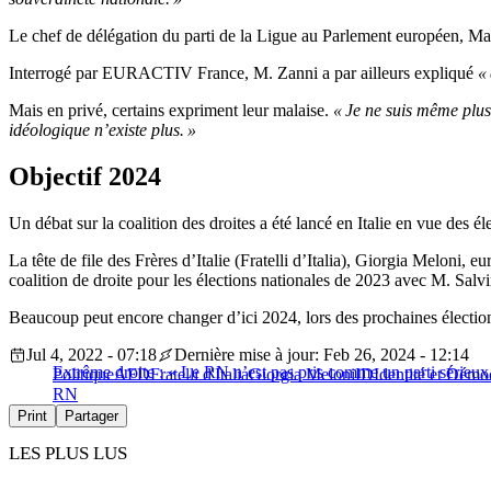
Le chef de délégation du parti de la Ligue au Parlement européen, Mar
Interrogé par EURACTIV France, M. Zanni a par ailleurs expliqué
«
Mais en privé, certains expriment leur malaise.
« Je ne suis même plus
idéologique n’existe plus. »
Objectif 2024
Un débat sur la coalition des droites a été lancé en Italie en vue des é
La tête de file des Frères d’Italie (Fratelli d’Italia), Giorgia Melon
coalition de droite pour les élections nationales de 2023 avec M. Salvini
Beaucoup peut encore changer d’ici 2024, lors des prochaines électio
Jul 4, 2022 - 07:18
Dernière mise à jour: Feb 26, 2024 - 12:14
Extrême droite : « Le RN n’est pas pris comme un parti sérieux
Politique
AFD
Fratelli d'Italia
Giorgia Meloni
ID
Identité et Démo
RN
Print
Partager
LES PLUS LUS