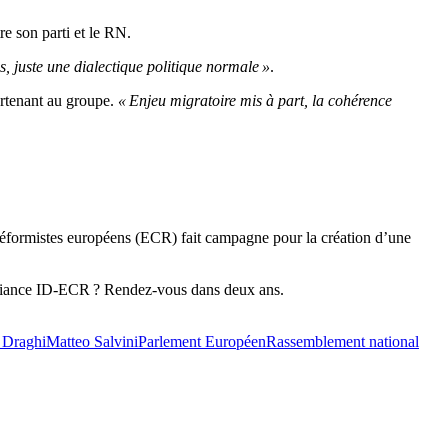
e son parti et le RN.
ns, juste une dialectique politique normale »
.
artenant au groupe.
« Enjeu migratoire mis à part, la cohérence
t Réformistes européens (ECR) fait campagne pour la création d’une
 alliance ID-ECR ? Rendez-vous dans deux ans.
 Draghi
Matteo Salvini
Parlement Européen
Rassemblement national