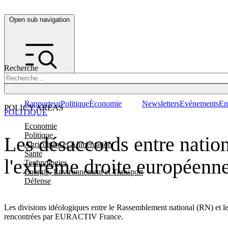
Open sub navigation
Recherche
Rapporteur
Politique
Économie
Newsletters
Evénements
Em
POLICY AREAS
POLITIQUE
Economie
Politique
Les désaccords entre nationa
Agriculture et Alimentation
Santé
l'extrême droite européenn
Technologies
Energie, Environnement et Transport
Défense
Les divisions idéologiques entre le Rassemblement national (RN) et le 
rencontrées par EURACTIV France.