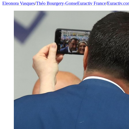
Eleonora Vasques
/
Théo Bourgery-Gonse
Euractiv France
/
Euractiv.c