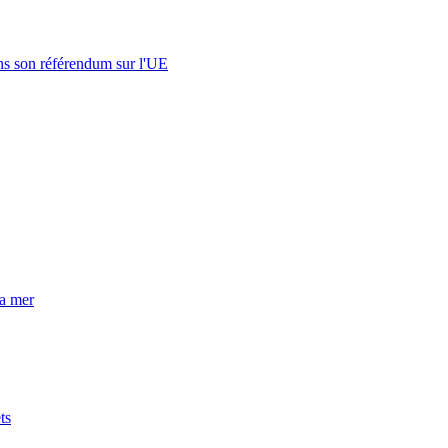
s son référendum sur l'UE
la mer
ts