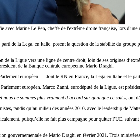
n selfie avec Marine Le Pen, cheffe de l'extrême droite française, lor
arti de la Lega, en Italie, posent la question de la stabilité du groupe
de la Ligue vers une ligne de centre-droit, loin de ses origines d’extrêm
x-président de la Banque centrale européenne Mario Draghi.
Parlement européen — dont le RN en France, la Lega en Italie et le par
au Parlement européen. Marco Zanni, eurodéputé de la Ligue, est présid
 et nous ne sommes plus vraiment d’accord sur quoi que ce soit »
, ont 
nnistes, tandis qu’au milieu des années 2010, avec le leadership de Matt
icalement, puisqu’elle ne fait plus campagne pour quitter l’UE, suivant
tion gouvernementale de Mario Draghi en février 2021. Trois ministères l