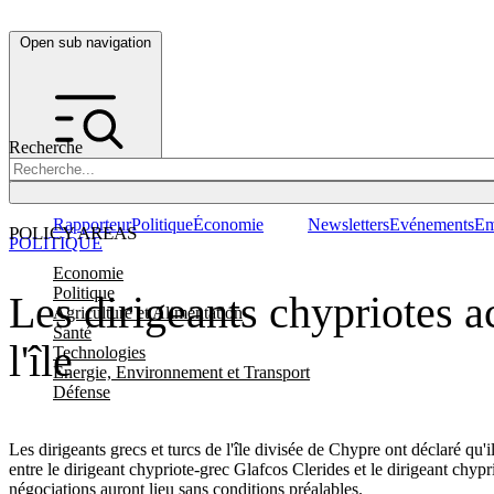
Open sub navigation
Recherche
Rapporteur
Politique
Économie
Newsletters
Evénements
Em
POLICY AREAS
POLITIQUE
Economie
Politique
Les dirigeants chypriotes a
Agriculture et Alimentation
Santé
l'île
Technologies
Energie, Environnement et Transport
Défense
Les dirigeants grecs et turcs de l'île divisée de Chypre ont déclaré qu'i
entre le dirigeant chypriote-grec Glafcos Clerides et le dirigeant chyp
négociations auront lieu sans conditions préalables.