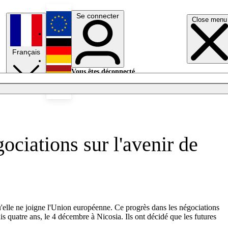
Se connecter
Close menu
English
Français
Deutsch
Vous êtes déconnecté.
Se connecter
Español
Lumières éteintes
ociations sur l'avenir de
t qu'elle ne joigne l'Union européenne. Ce progrès dans les négociations
s quatre ans, le 4 décembre à Nicosia. Ils ont décidé que les futures