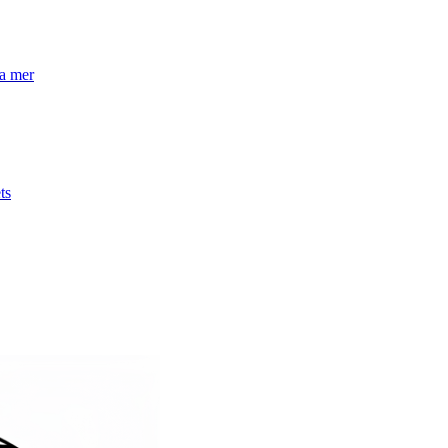
la mer
ts