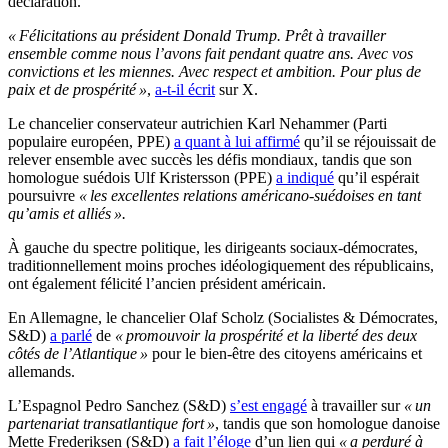
déclaration.
« Félicitations au président Donald Trump. Prêt à travailler
ensemble comme nous l’avons fait pendant quatre ans. Avec vos
convictions et les miennes. Avec respect et ambition. Pour plus de
paix et de prospérité »
,
a-t-il écrit
sur X.
Le chancelier conservateur autrichien Karl Nehammer (Parti
populaire européen, PPE)
a quant à lui affirmé
qu’il se réjouissait de
relever ensemble avec succès les défis mondiaux, tandis que son
homologue suédois Ulf Kristersson (PPE)
a indiqué
qu’il espérait
poursuivre
« les excellentes relations américano-suédoises en tant
qu’amis et alliés ».
À gauche du spectre politique, les dirigeants sociaux-démocrates,
traditionnellement moins proches idéologiquement des républicains,
ont également félicité l’ancien président américain.
En Allemagne, le chancelier Olaf Scholz (Socialistes & Démocrates,
S&D)
a parlé
de
« promouvoir la prospérité et la liberté des deux
côtés de l’Atlantique »
pour le bien-être des citoyens américains et
allemands.
L’Espagnol Pedro Sanchez (S&D)
s’est engagé
à travailler sur
« un
partenariat transatlantique fort »
, tandis que son homologue danoise
Mette Frederiksen (S&D)
a fait l’éloge
d’un lien qui
« a perduré à