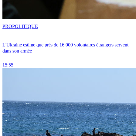
PRO
POLITIQUE
L'Ukraine estime que près de 16 000 volontaires étrangers servent
dans son armée
15:55