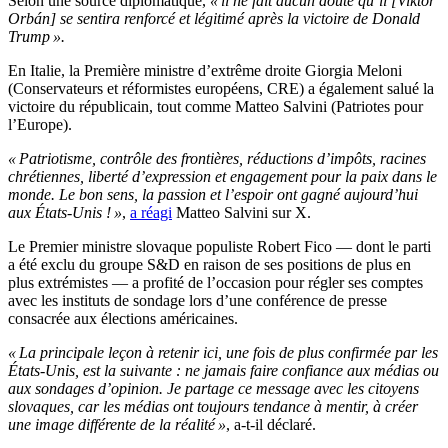
Selon une source diplomatique,
« il ne fait aucun doute qu’il [Viktor
Orbán] se sentira renforcé et légitimé après la victoire de Donald
Trump ».
En Italie, la Première ministre d’extrême droite Giorgia Meloni
(Conservateurs et réformistes européens, CRE) a également salué la
victoire du républicain, tout comme Matteo Salvini (Patriotes pour
l’Europe).
« Patriotisme, contrôle des frontières, réductions d’impôts, racines
chrétiennes, liberté d’expression et engagement pour la paix dans le
monde. Le bon sens, la passion et l’espoir ont gagné aujourd’hui
aux États-Unis ! »
,
a réagi
Matteo Salvini sur X.
Le Premier ministre slovaque populiste Robert Fico — dont le parti
a été exclu du groupe S&D en raison de ses positions de plus en
plus extrémistes — a profité de l’occasion pour régler ses comptes
avec les instituts de sondage lors d’une conférence de presse
consacrée aux élections américaines.
« La principale leçon à retenir ici, une fois de plus confirmée par les
États-Unis, est la suivante : ne jamais faire confiance aux médias ou
aux sondages d’opinion. Je partage ce message avec les citoyens
slovaques, car les médias ont toujours tendance à mentir, à créer
une image différente de la réalité »
, a-t-il déclaré.