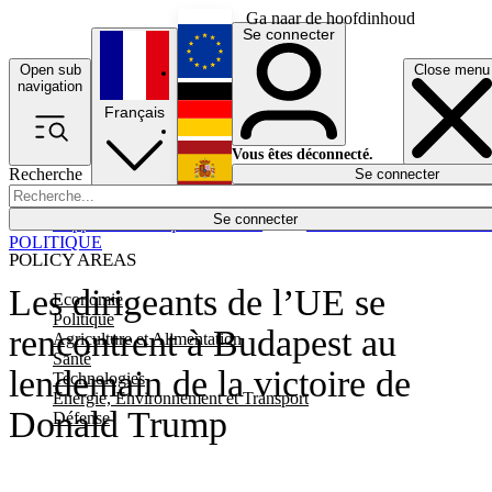
Ga naar de hoofdinhoud
Se connecter
Open sub
Close menu
English
navigation
Français
Deutsch
Vous êtes déconnecté.
Recherche
Se connecter
Español
Lumières éteintes
Se connecter
Rapporteur
Politique
Économie
Newsletters
Evénements
Em
POLITIQUE
POLICY AREAS
Les dirigeants de l’UE se
Economie
Politique
rencontrent à Budapest au
Agriculture et Alimentation
Santé
lendemain de la victoire de
Technologies
Energie, Environnement et Transport
Donald Trump
Défense