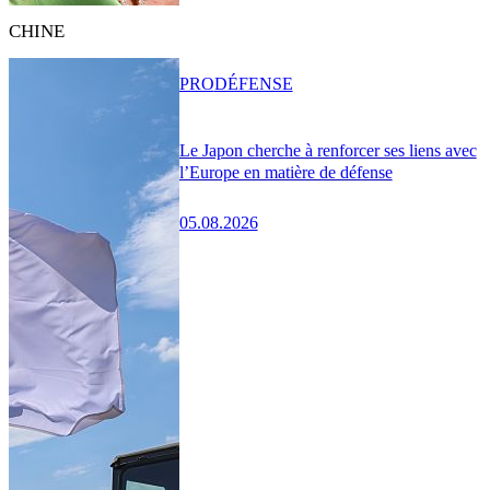
CHINE
PRO
DÉFENSE
Le Japon cherche à renforcer ses liens avec
l’Europe en matière de défense
05.08.2026