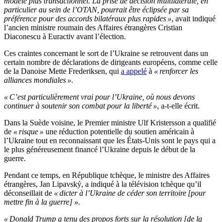
modèle plus transactionnel. La prise de décision multilatérale, en
particulier au sein de l’OTAN, pourrait être éclipsée par sa
préférence pour des accords bilatéraux plus rapides »
, avait indiqué
l’ancien ministre roumain des Affaires étrangères Cristian
Diaconescu à Euractiv avant l’élection.
Ces craintes concernant le sort de l’Ukraine se retrouvent dans un
certain nombre de déclarations de dirigeants européens, comme celle
de la Danoise Mette Frederiksen, qui
a appelé
à
« renforcer les
alliances mondiales ».
« C’est particulièrement vrai pour l’Ukraine, où nous devons
continuer à soutenir son combat pour la liberté »
, a-t-elle écrit.
Dans la Suède voisine, le Premier ministre Ulf Kristersson a qualifié
de
« risque »
une réduction potentielle du soutien américain à
l’Ukraine tout en reconnaissant que les États-Unis sont le pays qui a
le plus généreusement financé l’Ukraine depuis le début de la
guerre.
Pendant ce temps, en République tchèque, le ministre des Affaires
étrangères, Jan Lipavský, a indiqué à la télévision tchèque qu’il
déconseillait de
« dicter à l’Ukraine de céder son territoire [pour
mettre fin à la guerre] ».
« Donald Trump a tenu des propos forts sur la résolution [de la