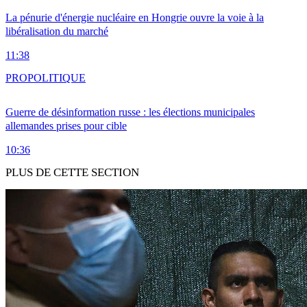
La pénurie d'énergie nucléaire en Hongrie ouvre la voie à la
libéralisation du marché
11:38
PRO
POLITIQUE
Guerre de désinformation russe : les élections municipales
allemandes prises pour cible
10:36
PLUS DE CETTE SECTION