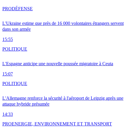
PRO
DÉFENSE
L'Ukraine estime que près de 16 000 volontaires étrangers servent
dans son armée
15:55
POLITIQUE
L'Espagne anticipe une nouvelle poussée migratoire à Ceuta
15:07
POLITIQUE
L'Allemagne renforce la sécurité à l'aéroport de Leipzig après une
attaque hybride présumée
14:33
PRO
ENERGIE, ENVIRONNEMENT ET TRANSPORT