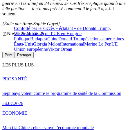
guerre en Ukraine] en 24 heures. Je suis très sceptique quant à une
telle position — il n’a pas précisé comment il le ferait »
, a-t-il
soutenu.
[Édité par Anne-Sophie Gay
et]
Conforté par le succès « éclatant » de Donald Trump,
Nov 6, 2024 - 18:25
Viktor Orbán reçoit l’UE en Hongrie
Politique
Budapest
Chine
Donald Trump
élections américaines
États-Unis
Giorgia Meloni
International
Marine Le Pen
UE
Union européenne
Viktor Orban
Print
Partager
LES PLUS LUS
PRO
SANTÉ
Sept pays votent contre le programme de santé de la Commission
24.07.2026
ÉCONOMIE
Merci la Chine : elle a sauvé l’économie mondiale