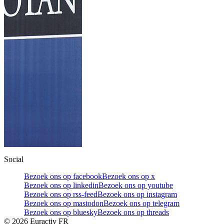
Social
Bezoek ons op facebook
Bezoek ons op x
Bezoek ons op linkedin
Bezoek ons op youtube
Bezoek ons op rss-feed
Bezoek ons op instagram
Bezoek ons op mastodon
Bezoek ons op telegram
Bezoek ons op bluesky
Bezoek ons op threads
©
2026
Euractiv FR