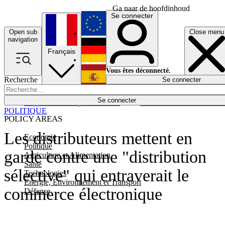
Ga naar de hoofdinhoud
Se connecter
Open sub
Close menu
English
navigation
Français
Deutsch
Vous êtes déconnecté.
Recherche
Se connecter
Español
Lumières éteintes
Se connecter
Rapporteur
Politique
Économie
Newsletters
Evénements
Em
POLITIQUE
POLICY AREAS
Les distributeurs mettent en
Economie
Politique
garde contre une "distribution
Agriculture et Alimentation
Santé
sélective" qui entraverait le
Technologies
Energie, Environnement et Transport
commerce électronique
Défense