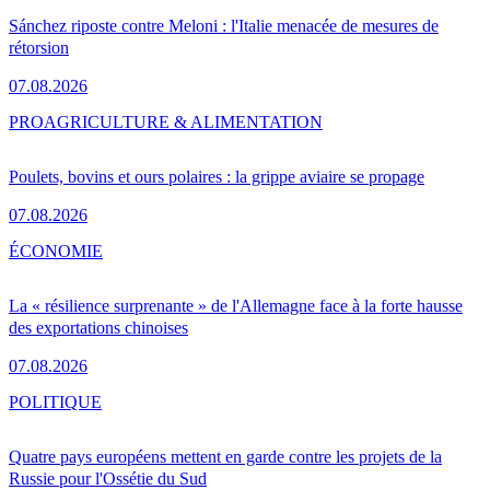
Sánchez riposte contre Meloni : l'Italie menacée de mesures de
rétorsion
07.08.2026
PRO
AGRICULTURE & ALIMENTATION
Poulets, bovins et ours polaires : la grippe aviaire se propage
07.08.2026
ÉCONOMIE
La « résilience surprenante » de l'Allemagne face à la forte hausse
des exportations chinoises
07.08.2026
POLITIQUE
Quatre pays européens mettent en garde contre les projets de la
Russie pour l'Ossétie du Sud