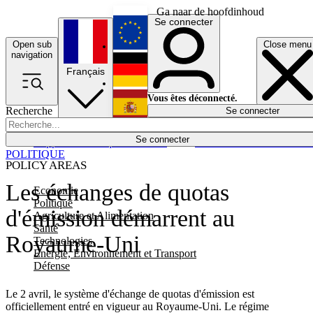
Ga naar de hoofdinhoud
Se connecter
Open sub
Close menu
English
navigation
Français
Deutsch
Vous êtes déconnecté.
Recherche
Se connecter
Español
Lumières éteintes
Se connecter
Rapporteur
Politique
Économie
Newsletters
Evénements
Em
POLITIQUE
POLICY AREAS
Les échanges de quotas
Economie
Politique
d'émission démarrent au
Agriculture et Alimentation
Santé
Royaume-Uni
Technologies
Energie, Environnement et Transport
Défense
Le 2 avril, le système d'échange de quotas d'émission est
officiellement entré en vigueur au Royaume-Uni. Le régime