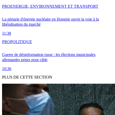
PRO
ENERGIE, ENVIRONNEMENT ET TRANSPORT
La pénurie d'énergie nucléaire en Hongrie ouvre la voie à la
libéralisation du marché
11:38
PRO
POLITIQUE
Guerre de désinformation russe : les élections municipales
allemandes prises pour cible
10:36
PLUS DE CETTE SECTION