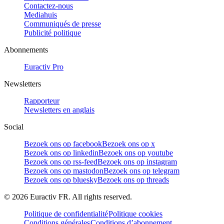
Contactez-nous
Mediahuis
Communiqués de presse
Publicité politique
Abonnements
Euractiv Pro
Newsletters
Rapporteur
Newsletters en anglais
Social
Bezoek ons op facebook
Bezoek ons op x
Bezoek ons op linkedin
Bezoek ons op youtube
Bezoek ons op rss-feed
Bezoek ons op instagram
Bezoek ons op mastodon
Bezoek ons op telegram
Bezoek ons op bluesky
Bezoek ons op threads
©
2026
Euractiv FR. All rights reserved.
Politique de confidentialité
Politique cookies
Conditions générales
Conditions d’abonnement