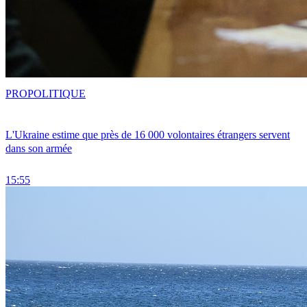
PRO
POLITIQUE
L'Ukraine estime que près de 16 000 volontaires étrangers servent
dans son armée
15:55