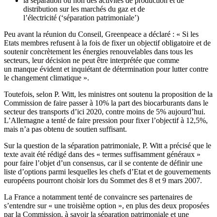
la séparation ou non des activités de production et de
distribution sur les marchés du gaz et de
l’électricité (‘séparation patrimoniale’)
Peu avant la réunion du Conseil, Greenpeace a déclaré : « Si les
Etats membres refusent à la fois de fixer un objectif obligatoire et de
soutenir concrètement les énergies renouvelables dans tous les
secteurs, leur décision ne peut être interprétée que comme
un manque évident et inquiétant de détermination pour lutter contre
le changement climatique ».
Toutefois, selon P. Witt, les ministres ont soutenu la proposition de la
Commission de faire passer à 10% la part des biocarburants dans le
secteur des transports d’ici 2020, contre moins de 5% aujourd’hui.
L’Allemagne a tenté de faire pression pour fixer l’objectif à 12,5%,
mais n’a pas obtenu de soutien suffisant.
Sur la question de la séparation patrimoniale, P. Witt a précisé que le
texte avait été rédigé dans des « termes suffisamment généraux »
pour faire l’objet d’un consensus, car il se contente de définir une
liste d’options parmi lesquelles les chefs d’Etat et de gouvernements
européens pourront choisir lors du Sommet des 8 et 9 mars 2007.
La France a notamment tenté de convaincre ses partenaires de
s’entendre sur « une troisième option », en plus des deux proposées
par la Commission, à savoir la séparation patrimoniale et une