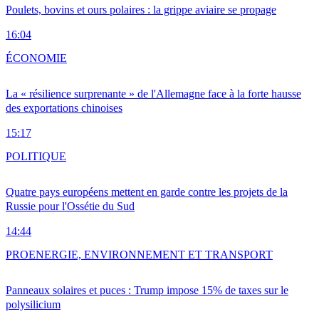
Poulets, bovins et ours polaires : la grippe aviaire se propage
16:04
ÉCONOMIE
La « résilience surprenante » de l'Allemagne face à la forte hausse
des exportations chinoises
15:17
POLITIQUE
Quatre pays européens mettent en garde contre les projets de la
Russie pour l'Ossétie du Sud
14:44
PRO
ENERGIE, ENVIRONNEMENT ET TRANSPORT
Panneaux solaires et puces : Trump impose 15% de taxes sur le
polysilicium