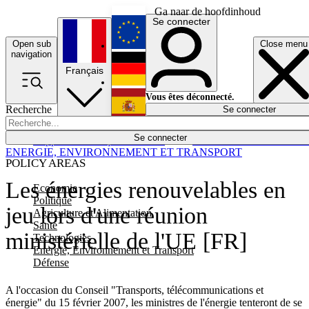
Ga naar de hoofdinhoud
Se connecter
Open sub
Close menu
English
navigation
Français
Deutsch
Vous êtes déconnecté.
Recherche
Se connecter
Español
Lumières éteintes
Se connecter
Rapporteur
Politique
Économie
Newsletters
Evénements
Em
ENERGIE, ENVIRONNEMENT ET TRANSPORT
POLICY AREAS
Les énergies renouvelables en
Economie
Politique
jeu lors d'une réunion
Agriculture et Alimentation
Santé
ministérielle de l'UE [FR]
Technologies
Energie, Environnement et Transport
Défense
A l'occasion du Conseil "Transports, télécommunications et
énergie" du 15 février 2007, les ministres de l'énergie tenteront de se