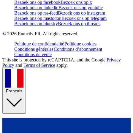
Bezoek ons op facebook
Bezoek ons op x
Bezoek ons op linkedin
Bezoek ons op youtube
Bezoek ons op rss-feed
Bezoek ons op instagram
Bezoek ons op mastodon
Bezoek ons op telegram
Bezoek ons op bluesky
Bezoek ons op threads
©
2026
Euractiv FR. All rights reserved.
Politique de confidentialité
Politique cookies
Conditions générales
Conditions d’abonnement
Conditions de vente
This site is protected by reCAPTCHA, and the Google
Privacy
Policy
and
Terms of Service
apply.
Français