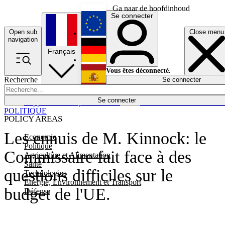
Ga naar de hoofdinhoud
Se connecter
Open sub
Close menu
English
navigation
Français
Deutsch
Vous êtes déconnecté.
Recherche
Se connecter
Español
Lumières éteintes
Se connecter
Rapporteur
Politique
Économie
Newsletters
Evénements
Em
POLITIQUE
POLICY AREAS
Les ennuis de M. Kinnock: le
Economie
Politique
Commissaire fait face à des
Agriculture et Alimentation
Santé
questions difficiles sur le
Technologies
Energie, Environnement et Transport
budget de l'UE.
Défense